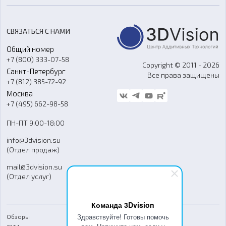
Цены
3D-сканирование
Станки с ЧПУ
Акции
Реверс-инжиниринг
Оборудование и материалы для вакуумного литья
СВЯЗАТЬСЯ С НАМИ
Портфолио
Литье пластмасс
Аксессуары и прочее оборудование
Общий номер
О компании
Ремонт и услуги
Программное обеспечение
+7 (800) 333-07-58
Контакты
Copyright © 2011 - 2026
Санкт-Петербург
Все права защищены
Гос. закупки
+7 (812) 385-72-92
Стать дилером
Москва
Блог
+7 (495) 662-98-58
Доставка
ПН-ПТ 9:00-18:00
Отзывы
info@3dvision.su
FAQ
(Отдел продаж)
mail@3dvision.su
(Отдел услуг)
Команда 3Dvision
Здравствуйте! Готовы помочь
Обзоры