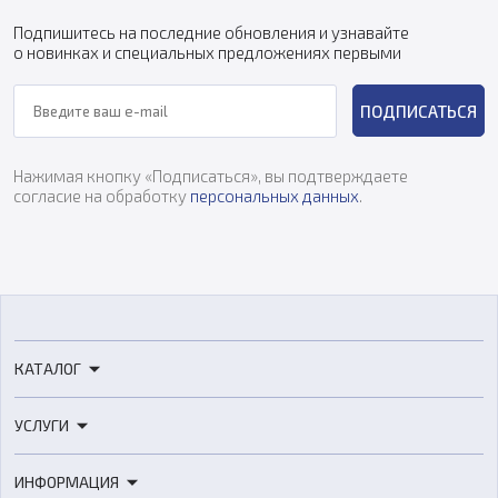
Подпишитесь на последние обновления и узнавайте
о новинках и специальных предложениях первыми
ПОДПИСАТЬСЯ
Нажимая кнопку «Подписаться», вы подтверждаете
согласие на обработку
персональных данных
.
КАТАЛОГ
3D-принтеры
УСЛУГИ
3D-сканеры
3D-печать
Роботы
ИНФОРМАЦИЯ
3D-моделирование
Расходные материалы