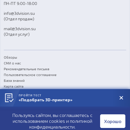
ПН-ПТ 9:00-18:00
Отзывы
info@3dvision.su
FAQ
(Отдел продаж)
mail@3dvision.su
(Отдел услуг)
Обзоры
СМИ о нас
Рекомендательные письма
Пользовательское соглашение
База знаний
Карта сайта
Реквизиты
ПРОЙТИ ТЕСТ
Согласие на обработку персональных данных
«Подобрать 3D-принтер»
Политика конфиденциальности
Пользуясь сайтом, вы соглашаетесь с
Публичная оферта
использованием cookies и
политикой
Хорошо
конфиденциальности
.