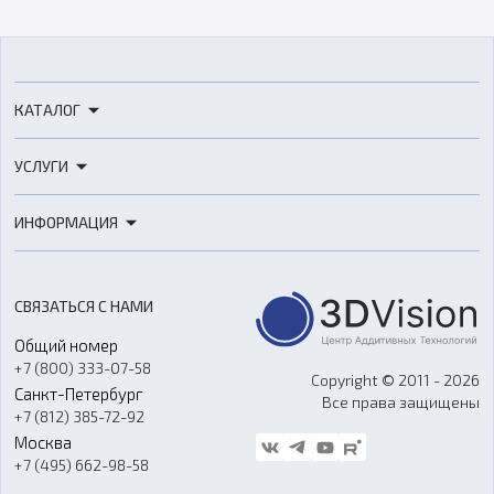
КАТАЛОГ
3D-принтеры
УСЛУГИ
3D-сканеры
3D-печать
Роботы
ИНФОРМАЦИЯ
3D-моделирование
Расходные материалы
Цены
3D-сканирование
Станки с ЧПУ
Акции
Реверс-инжиниринг
Оборудование и материалы для вакуумного литья
СВЯЗАТЬСЯ С НАМИ
Портфолио
Литье пластмасс
Аксессуары и прочее оборудование
Общий номер
О компании
Ремонт и услуги
Программное обеспечение
+7 (800) 333-07-58
Контакты
Copyright © 2011 - 2026
Санкт-Петербург
Все права защищены
Гос. закупки
+7 (812) 385-72-92
Стать дилером
Москва
Блог
+7 (495) 662-98-58
Доставка