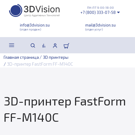
ПН-ПТ 9:00-18:00
+7 (800) 333-07-58
info@3dvision.su
mail@3dvision.su
(отдел продаж)
(отдел услуг)
/
Главная страница
3D принтеры
/
3D-принтер FastForm FF-M140C
3D-принтер FastForm
FF-M140C