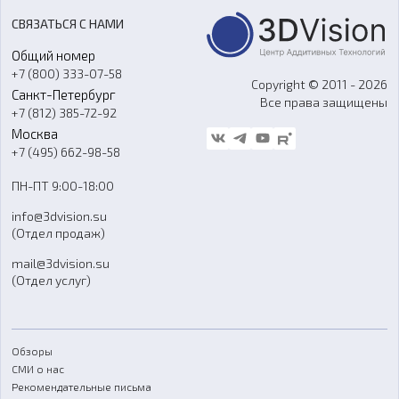
Акции
Реверс-инжиниринг
Оборудование и материалы для вакуумного литья
СВЯЗАТЬСЯ С НАМИ
Портфолио
Литье пластмасс
Аксессуары и прочее оборудование
Общий номер
О компании
Ремонт и услуги
Программное обеспечение
+7 (800) 333-07-58
Контакты
Copyright © 2011 - 2026
Санкт-Петербург
Все права защищены
Гос. закупки
+7 (812) 385-72-92
Стать дилером
Москва
Блог
+7 (495) 662-98-58
Доставка
ПН-ПТ 9:00-18:00
Отзывы
info@3dvision.su
FAQ
(Отдел продаж)
mail@3dvision.su
(Отдел услуг)
Обзоры
СМИ о нас
Рекомендательные письма