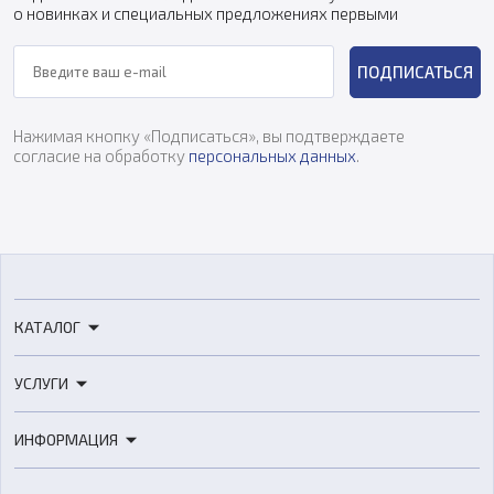
о новинках и специальных предложениях первыми
ПОДПИСАТЬСЯ
Нажимая кнопку «Подписаться», вы подтверждаете
согласие на обработку
персональных данных
.
КАТАЛОГ
3D-принтеры
УСЛУГИ
3D-сканеры
3D-печать
Роботы
ИНФОРМАЦИЯ
3D-моделирование
Расходные материалы
Цены
3D-сканирование
Станки с ЧПУ