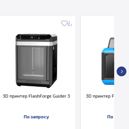
rge Guider 3
3D принтер FlashForge Inventor
II
су
По запросу