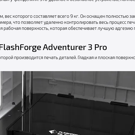
м, вес которого составляет всего 9 кг. Он оснащен полностью 
амера, что позволяет удаленно контролировать весь процесс печ
ная рабочая поверхность, которая обеспечивает лучшую адгезию 
lashForge Adventurer 3 Pro
торой производится печать деталей. Гладкая и плоская поверхн