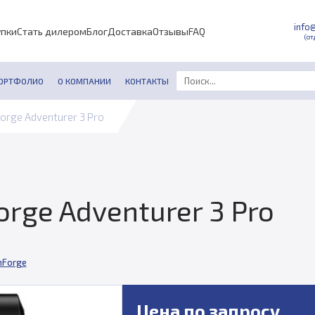
info
упки
Стать дилером
Блог
Доставка
Отзывы
FAQ
(от
ОРТФОЛИО
О КОМПАНИИ
КОНТАКТЫ
orge Adventurer 3 Pro
rge Adventurer 3 Pro
hForge
Цена по запросу