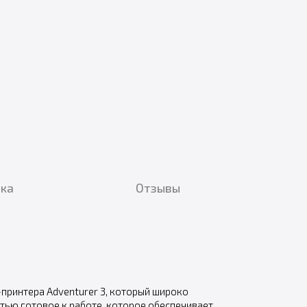
вка
Отзывы
ринтера Adventurer 3, который широко
тью готовое к работе, которое обеспечивает