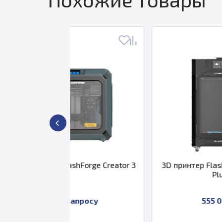
hForge Creator 3
3D принтер FlashForge Guider 3
Plus
просу
555 000 ₽