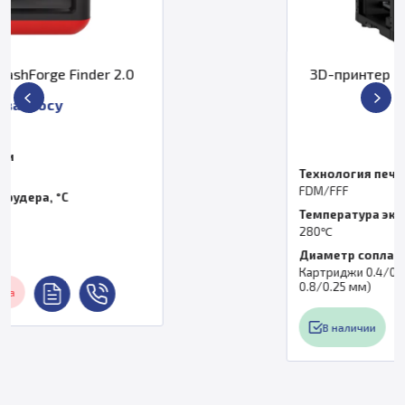
3D-принтер FlashForge Adventurer
5M
31 900 ₽
Технология печати
FDM/FFF
Температура экструдера, °C
280℃
Диаметр сопла
Картриджи 0.4/0.6 мм (Опционально
0.8/0.25 мм)
В наличии