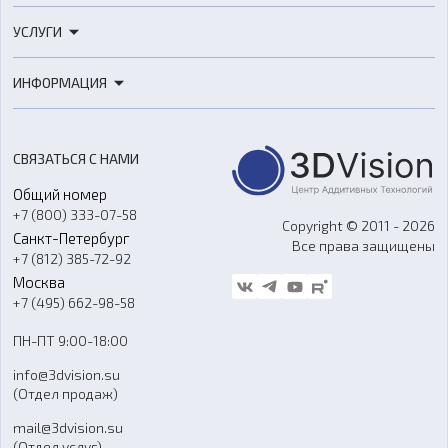
3D-принтеры
УСЛУГИ
3D-сканеры
3D-печать
Роботы
ИНФОРМАЦИЯ
3D-моделирование
Расходные материалы
Цены
3D-сканирование
Станки с ЧПУ
Акции
Реверс-инжиниринг
Оборудование и материалы для вакуумного литья
СВЯЗАТЬСЯ С НАМИ
Портфолио
Литье пластмасс
Аксессуары и прочее оборудование
Общий номер
О компании
Ремонт и услуги
Программное обеспечение
+7 (800) 333-07-58
Контакты
Copyright © 2011 - 2026
Санкт-Петербург
Все права защищены
Гос. закупки
+7 (812) 385-72-92
Стать дилером
Москва
Блог
+7 (495) 662-98-58
Доставка
ПН-ПТ 9:00-18:00
Отзывы
info@3dvision.su
FAQ
(Отдел продаж)
mail@3dvision.su
(Отдел услуг)