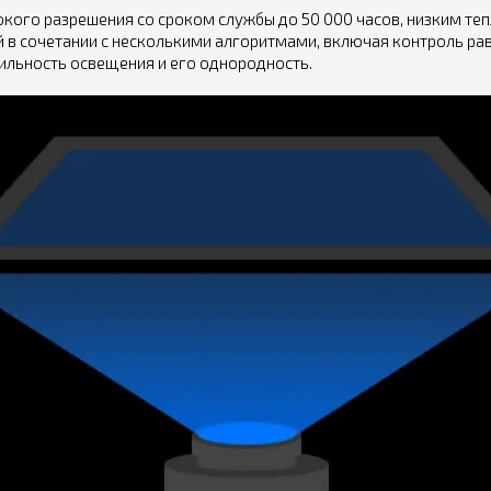
окого разрешения со сроком службы до 50 000 часов, низким т
 в сочетании с несколькими алгоритмами, включая контроль ра
ильность освещения и его однородность.