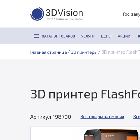
Гос. зак
КАТАЛОГ ТОВАРОВ
УСЛУГИ
ЦЕНЫ
АКЦИИ
П
/
/
3D принтер FlashF
Главная страница
3D принтеры
3D принтер FlashF
Артикул 198700
Все товары категории
Все