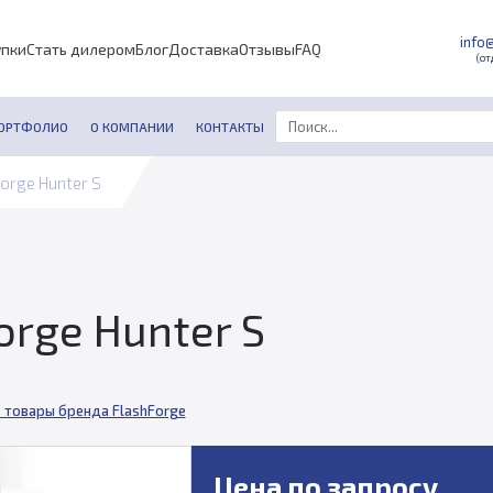
info
упки
Стать дилером
Блог
Доставка
Отзывы
FAQ
(от
ОРТФОЛИО
О КОМПАНИИ
КОНТАКТЫ
orge Hunter S
orge Hunter S
 товары бренда FlashForge
Цена по запросу