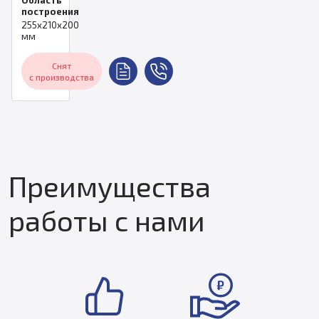
построения
255x210x200
мм
Снят
с производства
Преимущества
работы с нами