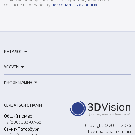
согласие на обработку
персональных данных
.
КАТАЛОГ
3D-принтеры
УСЛУГИ
3D-сканеры
3D-печать
Роботы
ИНФОРМАЦИЯ
3D-моделирование
Расходные материалы
Цены
3D-сканирование
Станки с ЧПУ
Акции
Реверс-инжиниринг
Оборудование и материалы для вакуумного литья
СВЯЗАТЬСЯ С НАМИ
Портфолио
Литье пластмасс
Аксессуары и прочее оборудование
Общий номер
О компании
Ремонт и услуги
Программное обеспечение
+7 (800) 333-07-58
Контакты
Copyright © 2011 - 2026
Санкт-Петербург
Все права защищены
Гос. закупки