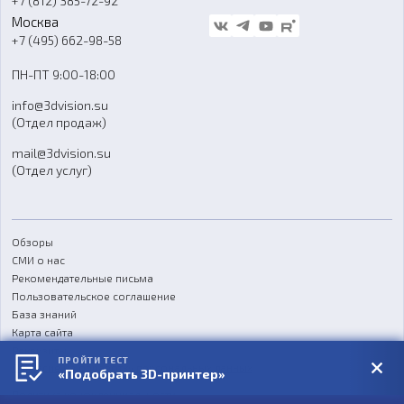
+7 (812) 385-72-92
Стать дилером
Москва
Блог
+7 (495) 662-98-58
Доставка
ПН-ПТ 9:00-18:00
Отзывы
info@3dvision.su
FAQ
(Отдел продаж)
mail@3dvision.su
(Отдел услуг)
Обзоры
СМИ о нас
Рекомендательные письма
Пользовательское соглашение
База знаний
Карта сайта
Реквизиты
ПРОЙТИ ТЕСТ
Согласие на обработку персональных данных
«Подобрать 3D-принтер»
Политика конфиденциальности