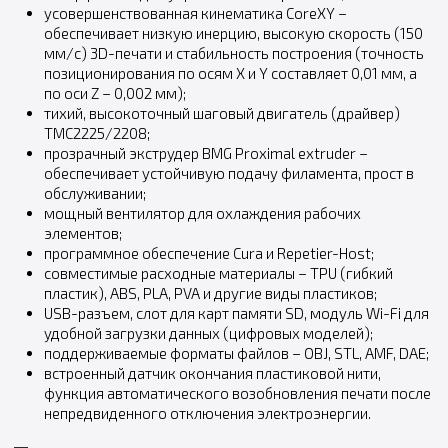
усовершенствованная кинематика CoreXY –
обеспечивает низкую инерцию, высокую скорость (150
мм/с) 3D-печати и стабильность построения (точность
позиционирования по осям X и Y составляет 0,01 мм, а
по оси Z – 0,002 мм);
тихий, высокоточный шаговый двигатель (драйвер)
TMC2225/2208;
прозрачный экструдер BMG Proximal extruder –
обеспечивает устойчивую подачу филамента, прост в
обслуживании;
мощный вентилятор для охлаждения рабочих
элементов;
программное обеспечение Cura и Repetier-Host;
совместимые расходные материалы – TPU (гибкий
пластик), ABS, PLA, PVA и другие виды пластиков;
USB-разъем, слот для карт памяти SD, модуль Wi-Fi для
удобной загрузки данных (цифровых моделей);
поддерживаемые форматы файлов – OBJ, STL, AMF, DAE;
встроенный датчик окончания пластиковой нити,
функция автоматического возобновления печати после
непредвиденного отключения электроэнергии.