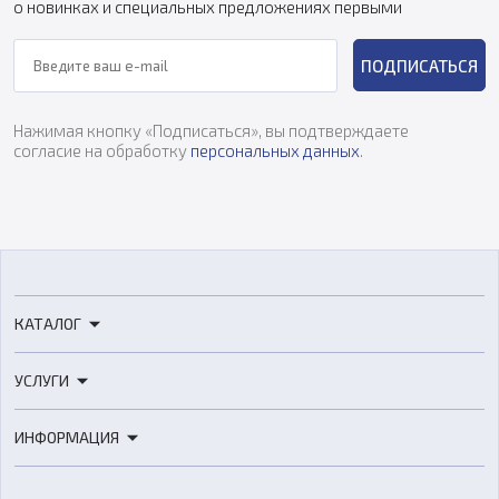
о новинках и специальных предложениях первыми
ПОДПИСАТЬСЯ
Нажимая кнопку «Подписаться», вы подтверждаете
согласие на обработку
персональных данных
.
КАТАЛОГ
3D-принтеры
УСЛУГИ
3D-сканеры
3D-печать
Роботы
ИНФОРМАЦИЯ
3D-моделирование
Расходные материалы
Цены
3D-сканирование
Станки с ЧПУ