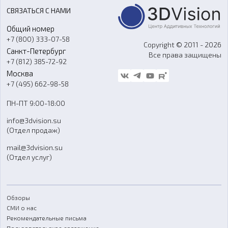
Акции
Реверс-инжиниринг
Оборудование и материалы для вакуумного литья
СВЯЗАТЬСЯ С НАМИ
Портфолио
Литье пластмасс
Аксессуары и прочее оборудование
Общий номер
О компании
Ремонт и услуги
Программное обеспечение
+7 (800) 333-07-58
Контакты
Copyright © 2011 - 2026
Санкт-Петербург
Все права защищены
Гос. закупки
+7 (812) 385-72-92
Стать дилером
Москва
Блог
+7 (495) 662-98-58
Доставка
ПН-ПТ 9:00-18:00
Отзывы
info@3dvision.su
FAQ
(Отдел продаж)
mail@3dvision.su
(Отдел услуг)
Обзоры
СМИ о нас
Рекомендательные письма
Пользовательское соглашение