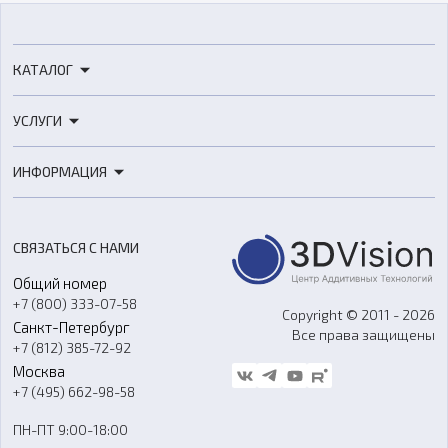
КАТАЛОГ
3D-принтеры
УСЛУГИ
3D-сканеры
3D-печать
Роботы
ИНФОРМАЦИЯ
3D-моделирование
Расходные материалы
Цены
3D-сканирование
Станки с ЧПУ
Акции
Реверс-инжиниринг
Оборудование и материалы для вакуумного литья
СВЯЗАТЬСЯ С НАМИ
Портфолио
Литье пластмасс
Аксессуары и прочее оборудование
Общий номер
О компании
Ремонт и услуги
Программное обеспечение
+7 (800) 333-07-58
Контакты
Copyright © 2011 - 2026
Санкт-Петербург
Все права защищены
Гос. закупки
+7 (812) 385-72-92
Стать дилером
Москва
Блог
+7 (495) 662-98-58
Доставка
ПН-ПТ 9:00-18:00
Отзывы