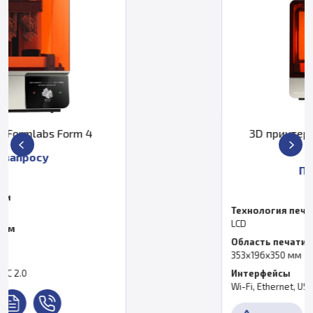
3D принтер Formlabs Form 4BL
Medical
По запросу
Технология печати
LCD
Область печати, мм
353х196х350 мм
Интерфейсы
Wi-Fi, Ethernet, USB-C 2.0