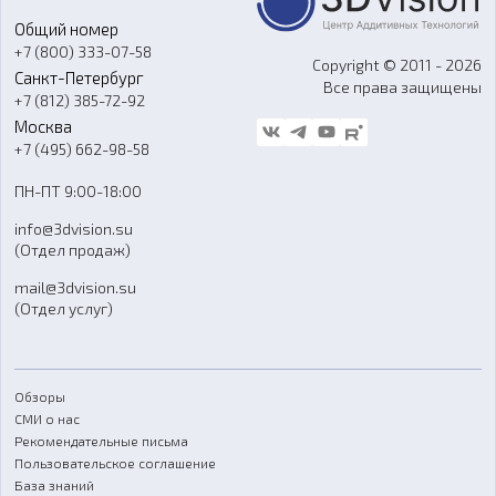
Портфолио
Литье пластмасс
Аксессуары и прочее оборудование
Общий номер
О компании
Ремонт и услуги
Программное обеспечение
+7 (800) 333-07-58
Контакты
Copyright © 2011 - 2026
Санкт-Петербург
Все права защищены
Гос. закупки
+7 (812) 385-72-92
Стать дилером
Москва
Блог
+7 (495) 662-98-58
Доставка
ПН-ПТ 9:00-18:00
Отзывы
info@3dvision.su
FAQ
(Отдел продаж)
mail@3dvision.su
(Отдел услуг)
Обзоры
СМИ о нас
Рекомендательные письма
Пользовательское соглашение
База знаний