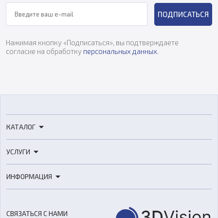
ПОДПИСАТЬСЯ
Нажимая кнопку «Подписаться», вы подтверждаете
согласие на обработку
персональных данных
.
КАТАЛОГ
3D-принтеры
УСЛУГИ
3D-сканеры
3D-печать
Роботы
ИНФОРМАЦИЯ
3D-моделирование
Расходные материалы
Цены
3D-сканирование
Станки с ЧПУ
Акции
Реверс-инжиниринг
Оборудование и материалы для вакуумного литья
СВЯЗАТЬСЯ С НАМИ