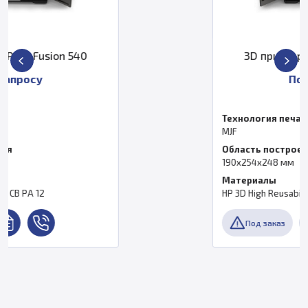
3D принтер HP Jet Fusion 380
По запросу
Технология печати
MJF
Область построения
190x254x248 мм
Материалы
HP 3D High Reusability CB PA 12
Под заказ