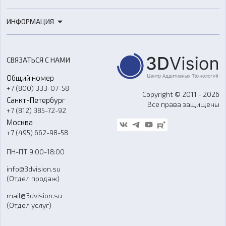
3D-сканеры
3D-печать
Роботы
ИНФОРМАЦИЯ
3D-моделирование
Расходные материалы
Цены
3D-сканирование
Станки с ЧПУ
Акции
Реверс-инжиниринг
Оборудование и материалы для вакуумного литья
СВЯЗАТЬСЯ С НАМИ
Портфолио
Литье пластмасс
Аксессуары и прочее оборудование
Общий номер
О компании
Ремонт и услуги
Программное обеспечение
+7 (800) 333-07-58
Контакты
Copyright © 2011 - 2026
Санкт-Петербург
Все права защищены
Гос. закупки
+7 (812) 385-72-92
Стать дилером
Москва
Блог
+7 (495) 662-98-58
Доставка
ПН-ПТ 9:00-18:00
Отзывы
info@3dvision.su
FAQ
(Отдел продаж)
mail@3dvision.su
(Отдел услуг)