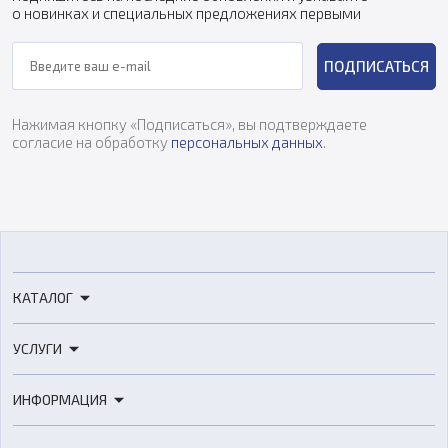
о новинках и специальных предложениях первыми
ПОДПИСАТЬСЯ
Нажимая кнопку «Подписаться», вы подтверждаете
согласие на обработку
персональных данных
.
КАТАЛОГ
3D-принтеры
УСЛУГИ
3D-сканеры
3D-печать
Роботы
ИНФОРМАЦИЯ
3D-моделирование
Расходные материалы
Цены
3D-сканирование
Станки с ЧПУ