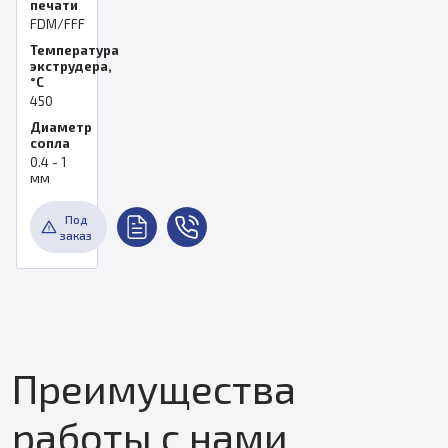
печати
FDM/FFF
Температура
экструдера,
°C
450
Диаметр
сопла
0.4 - 1
мм
Под
заказ
Преимущества
работы с нами