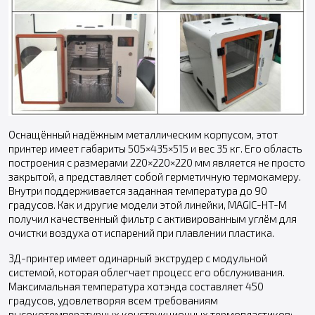
Оснащённый надёжным металлическим корпусом, этот
принтер имеет габариты 505×435×515 и вес 35 кг. Его область
построения с размерами 220×220×220 мм является не просто
закрытой, а представляет собой герметичную термокамеру.
Внутри поддерживается заданная температура до 90
градусов. Как и другие модели этой линейки, MAGIC-HT-M
получил качественный фильтр с активированным углём для
очистки воздуха от испарений при плавлении пластика.
3Д-принтер имеет одинарный экструдер с модульной
системой, которая облегчает процесс его обслуживания.
Максимальная температура хотэнда составляет 450
градусов, удовлетворяя всем требованиям
высокотемпературных конструкционных термопластиков: