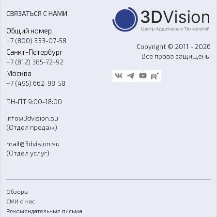
Акции
Реверс-инжиниринг
Оборудование и материалы для вакуумного литья
СВЯЗАТЬСЯ С НАМИ
Портфолио
Литье пластмасс
Аксессуары и прочее оборудование
Общий номер
О компании
Ремонт и услуги
Программное обеспечение
+7 (800) 333-07-58
Контакты
Copyright © 2011 - 2026
Санкт-Петербург
Все права защищены
Гос. закупки
+7 (812) 385-72-92
Стать дилером
Москва
Блог
+7 (495) 662-98-58
Доставка
ПН-ПТ 9:00-18:00
Отзывы
info@3dvision.su
FAQ
(Отдел продаж)
mail@3dvision.su
(Отдел услуг)
Обзоры
СМИ о нас
Рекомендательные письма