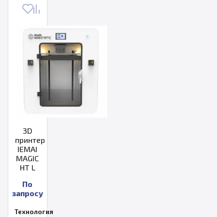
3D
принтер
IEMAI
MAGIC
HT L
По
запросу
Технология