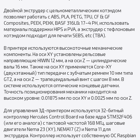
Двойной экструдер с цельнометаллическим хотэндом
позволяет работать с ABS, PLA, PETG, TPU, CF & GF
Composites, РЕЕК, РЕКК, BASF 316L& 17–4 PH, использовать
материалы поддержки HIPS и PVA, а экструдер с тефлоновым
хотэндом подходит для печати SEBS, etc (ТВА).
В принтере используются высокоточные механические
компоненты. На оси XY установлены рельсовые
направляющие HIWIN 12 мм, а на оси Z — цилиндрические
валы 16 мм. Также на оси XY применяется Core-XY
(двухэтажный) тип передачи с зубчатым ремнем 10 мм типа
GT2, а на оси Z — трапецеидальный винт с шагом 8 мм. В
системе используются оптические концевые датчики.
Точность позиционирования механики находится на
высоком уровне: 0.01875 мм по оси XY и 0.0025 мм по оси Z.
Для управления 3Д-принтером используется 32-битный
контроллер Hercules Control Board на базе ядра STM32F406
(или его аналога) с тактовой частотой 168 МГц, шаговые
двигатели Nema 23 (XY), NEMA17 (Z) и Nema 11 для
экструдера. Контроллер использует собственную ОС Raspbian