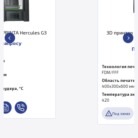
3D принтер IMPRINTA Hercules G4
DUO
По запросу
Технология печати
FDM/FFF
Область печати, мм
400х300х600 мм
Температура экструдера, °C
420
Под заказ