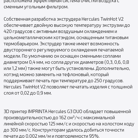
расположена эффективная система очистки воздуха с
сменным угольным фильтром.
Собственная разработка экструдера Hercules TwinHot V2
обеспечивает двойную высокую температуру экструзии до
420 градусов с активным воздушным охлаждением и
цельнометаллическим хотэндом, оснащенным титановым
термобарьером. Экструдер также имеет возможность
двустороннего регулируемого охлаждения печатаемой
модели. По умолчанию он оснащен сменными соплами
диаметром 0,4 мм, но сопла других диаметров (0,3, 0,6, 0,8
или 1,2 мм) также могут быть установлены. Дополнительно,
хотэнд можно заменить на тефлоновый, который
поддерживает печать при температуре до 250 градусов.
Hercules TwinHot V2 позволяет печатать изделия с толщиной
слоя от 0,02 до 0,9 мм.
3D принтер IMPRINTA Hercules G3 DUO обладает повышенной
производительностью до 162 см³/ч с максимальной
линейной скоростью 125 мм/с и скоростью на холостом ходу
до 300 мм/с. Конструкторам удалось добиться точности
печати до 0.002 мм/м и повторяемости 95%.