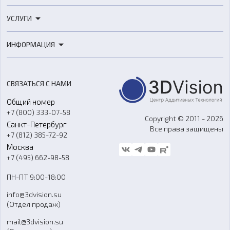
3D-принтеры
УСЛУГИ
3D-сканеры
3D-печать
Роботы
ИНФОРМАЦИЯ
3D-моделирование
Расходные материалы
Цены
3D-сканирование
Станки с ЧПУ
Акции
Реверс-инжиниринг
Оборудование и материалы для вакуумного литья
СВЯЗАТЬСЯ С НАМИ
Портфолио
Литье пластмасс
Аксессуары и прочее оборудование
Общий номер
О компании
Ремонт и услуги
Программное обеспечение
+7 (800) 333-07-58
Контакты
Copyright © 2011 - 2026
Санкт-Петербург
Все права защищены
Гос. закупки
+7 (812) 385-72-92
Стать дилером
Москва
Блог
+7 (495) 662-98-58
Доставка
ПН-ПТ 9:00-18:00
Отзывы
info@3dvision.su
FAQ
(Отдел продаж)
mail@3dvision.su