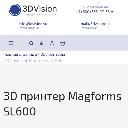
ПН-ПТ 9:00-18:00
+7 (800) 333-07-58
info@3dvision.su
mail@3dvision.su
(отдел продаж)
(отдел услуг)
/
Главная страница
3D принтеры
/
3D принтер Magforms SL600
3D принтер Magforms
SL600