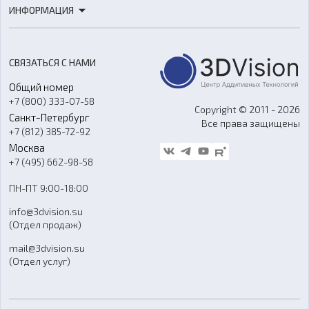
Роботы
ИНФОРМАЦИЯ
3D-моделирование
Расходные материалы
Цены
3D-сканирование
Станки с ЧПУ
Акции
Реверс-инжиниринг
Оборудование и материалы для вакуумного литья
СВЯЗАТЬСЯ С НАМИ
Портфолио
Литье пластмасс
Аксессуары и прочее оборудование
Общий номер
О компании
Ремонт и услуги
Программное обеспечение
+7 (800) 333-07-58
Контакты
Copyright © 2011 - 2026
Санкт-Петербург
Все права защищены
Гос. закупки
+7 (812) 385-72-92
Стать дилером
Москва
Блог
+7 (495) 662-98-58
Доставка
ПН-ПТ 9:00-18:00
Отзывы
info@3dvision.su
FAQ
(Отдел продаж)
mail@3dvision.su
(Отдел услуг)