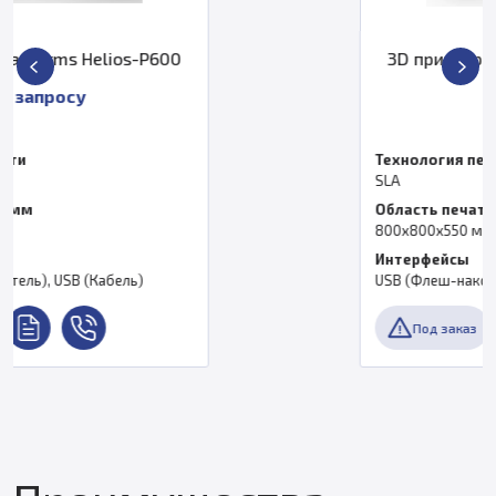
3D принтер Magforms Helios-P800
По запросу
Технология печати
SLA
Область печати, мм
800х800х550 мм
Интерфейсы
USB (Флеш-накопитель), USB (Кабель)
Под заказ