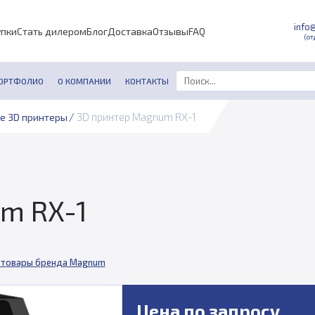
info
упки
Стать дилером
Блог
Доставка
Отзывы
FAQ
(от
ОРТФОЛИО
О КОМПАНИИ
КОНТАКТЫ
/
3D принтер Magnum RX-1
е 3D принтеры
m RX-1
 товары бренда Magnum
Цена по запросу