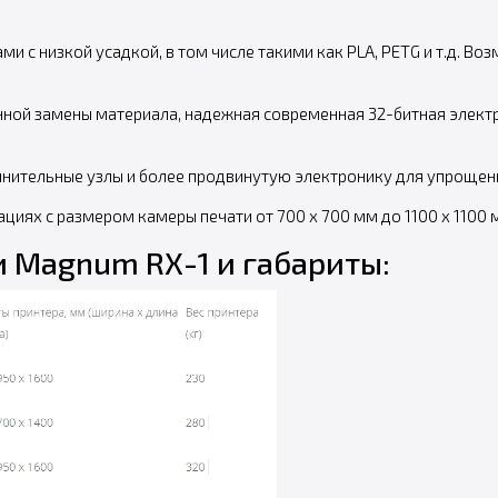
ми с низкой усадкой, в том числе такими как PLA, PETG и т.д. 
нной замены материала, надежная современная 32-битная электр
нительные узлы и более продвинутую электронику для упрощения
иях с размером камеры печати от 700 х 700 мм до 1100 х 1100 
 Magnum RX-1 и габариты: