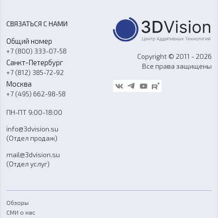
Цены
3D-сканирование
Станки с ЧПУ
Акции
Реверс-инжиниринг
Оборудование и материалы для вакуумного литья
СВЯЗАТЬСЯ С НАМИ
Портфолио
Литье пластмасс
Аксессуары и прочее оборудование
Общий номер
О компании
Ремонт и услуги
Программное обеспечение
+7 (800) 333-07-58
Контакты
Copyright © 2011 - 2026
Санкт-Петербург
Все права защищены
Гос. закупки
+7 (812) 385-72-92
Стать дилером
Москва
Блог
+7 (495) 662-98-58
Доставка
ПН-ПТ 9:00-18:00
Отзывы
info@3dvision.su
FAQ
(Отдел продаж)
mail@3dvision.su
(Отдел услуг)
Обзоры
СМИ о нас