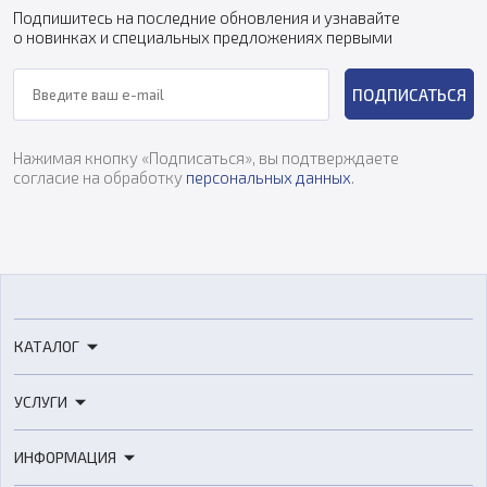
Подпишитесь на последние обновления и узнавайте
о новинках и специальных предложениях первыми
ПОДПИСАТЬСЯ
Нажимая кнопку «Подписаться», вы подтверждаете
согласие на обработку
персональных данных
.
КАТАЛОГ
3D-принтеры
УСЛУГИ
3D-сканеры
3D-печать
Роботы
ИНФОРМАЦИЯ
3D-моделирование
Расходные материалы