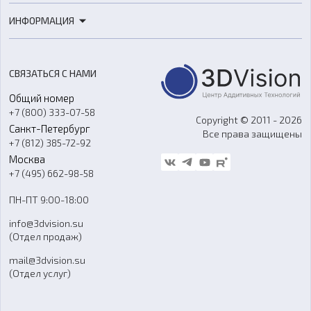
3D-печать
Роботы
ИНФОРМАЦИЯ
3D-моделирование
Расходные материалы
Цены
3D-сканирование
Станки с ЧПУ
Акции
Реверс-инжиниринг
Оборудование и материалы для вакуумного литья
СВЯЗАТЬСЯ С НАМИ
Портфолио
Литье пластмасс
Аксессуары и прочее оборудование
Общий номер
О компании
Ремонт и услуги
Программное обеспечение
+7 (800) 333-07-58
Контакты
Copyright © 2011 - 2026
Санкт-Петербург
Все права защищены
Гос. закупки
+7 (812) 385-72-92
Стать дилером
Москва
Блог
+7 (495) 662-98-58
Доставка
ПН-ПТ 9:00-18:00
Отзывы
info@3dvision.su
FAQ
(Отдел продаж)
mail@3dvision.su
(Отдел услуг)