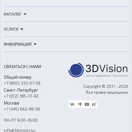
КАТАЛОГ
3D-принтеры
УСЛУГИ
3D-сканеры
3D-печать
Роботы
ИНФОРМАЦИЯ
3D-моделирование
Расходные материалы
Цены
3D-сканирование
Станки с ЧПУ
Акции
Реверс-инжиниринг
Оборудование и материалы для вакуумного литья
СВЯЗАТЬСЯ С НАМИ
Портфолио
Литье пластмасс
Аксессуары и прочее оборудование
Общий номер
О компании
Ремонт и услуги
Программное обеспечение
+7 (800) 333-07-58
Контакты
Copyright © 2011 - 2026
Санкт-Петербург
Все права защищены
Гос. закупки
+7 (812) 385-72-92
Стать дилером
Москва
Блог
+7 (495) 662-98-58
Доставка
ПН-ПТ 9:00-18:00
Отзывы
info@3dvision.su
FAQ