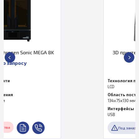
A 8K
3D принтер Phrozen Sonic Mini
По запросу
Технология печати
LCD
Область построения
134х75х130 мм
Интерфейсы
USB
Под заказ