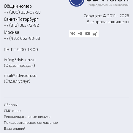
Общий номер
О компании
Ремонт и услуги
Программное обеспечение
+7 (800) 333-07-58
Контакты
Copyright © 2011 - 2026
Санкт-Петербург
Все права защищены
Гос. закупки
+7 (812) 385-72-92
Стать дилером
Москва
Блог
+7 (495) 662-98-58
Доставка
ПН-ПТ 9:00-18:00
Отзывы
info@3dvision.su
FAQ
(Отдел продаж)
mail@3dvision.su
(Отдел услуг)
Обзоры
СМИ о нас
Рекомендательные письма
Пользовательское соглашение
База знаний