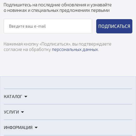
Подпишитесь на последние обновления и узнавайте
о новинках и специальных предложениях первыми
ПОДПИСАТЬСЯ
Нажимая кнопку «Подписаться», вы подтверждаете
согласие на обработку
персональных данных
.
КАТАЛОГ
3D-принтеры
УСЛУГИ
3D-сканеры
3D-печать
Роботы
ИНФОРМАЦИЯ
3D-моделирование
Расходные материалы