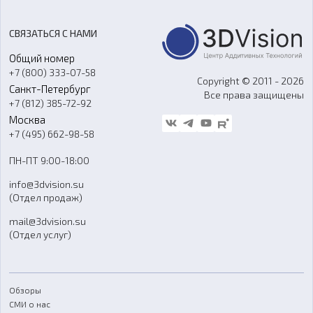
Цены
3D-сканирование
Станки с ЧПУ
Акции
Реверс-инжиниринг
Оборудование и материалы для вакуумного литья
СВЯЗАТЬСЯ С НАМИ
Портфолио
Литье пластмасс
Аксессуары и прочее оборудование
Общий номер
О компании
Ремонт и услуги
Программное обеспечение
+7 (800) 333-07-58
Контакты
Copyright © 2011 - 2026
Санкт-Петербург
Все права защищены
Гос. закупки
+7 (812) 385-72-92
Стать дилером
Москва
Блог
+7 (495) 662-98-58
Доставка
ПН-ПТ 9:00-18:00
Отзывы
info@3dvision.su
FAQ
(Отдел продаж)
mail@3dvision.su
(Отдел услуг)
Обзоры
СМИ о нас