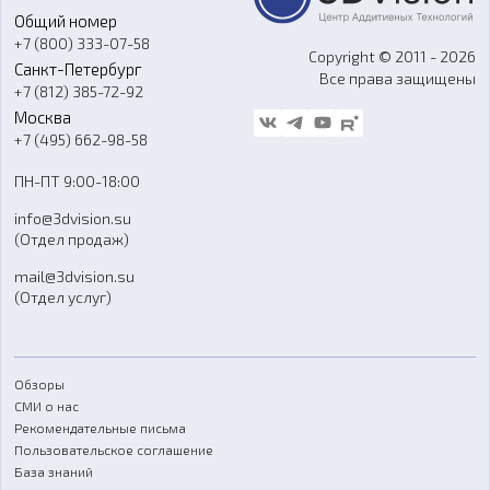
Общий номер
О компании
Ремонт и услуги
Программное обеспечение
+7 (800) 333-07-58
Контакты
Copyright © 2011 - 2026
Санкт-Петербург
Все права защищены
Гос. закупки
+7 (812) 385-72-92
Стать дилером
Москва
Блог
+7 (495) 662-98-58
Доставка
ПН-ПТ 9:00-18:00
Отзывы
info@3dvision.su
FAQ
(Отдел продаж)
mail@3dvision.su
(Отдел услуг)
Обзоры
СМИ о нас
Рекомендательные письма
Пользовательское соглашение
База знаний