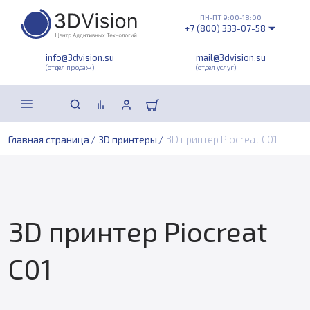
ПН-ПТ 9:00-18:00
+7 (800) 333-07-58
info@3dvision.su
mail@3dvision.su
(отдел продаж)
(отдел услуг)
/
/
3D принтер Piocreat C01
Главная страница
3D принтеры
3D принтер Piocreat
C01