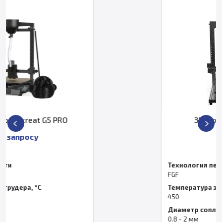
3D-принтер PioCreat G5
По запросу
Технология печати
FGF
Температура экструдера, °C
450
Диаметр сопла
0.8 - 2 мм