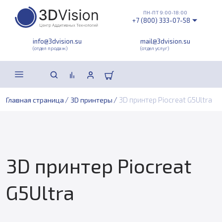
ПН-ПТ 9:00-18:00
+7 (800) 333-07-58
info@3dvision.su
mail@3dvision.su
(отдел продаж)
(отдел услуг)
/
/
3D принтер Piocreat G5Ultra
Главная страница
3D принтеры
3D принтер Piocreat
G5Ultra