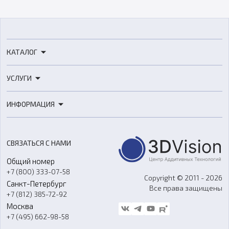
КАТАЛОГ
3D-принтеры
УСЛУГИ
3D-сканеры
3D-печать
Роботы
ИНФОРМАЦИЯ
3D-моделирование
Расходные материалы
Цены
3D-сканирование
Станки с ЧПУ
Акции
Реверс-инжиниринг
Оборудование и материалы для вакуумного литья
СВЯЗАТЬСЯ С НАМИ
Портфолио
Литье пластмасс
Аксессуары и прочее оборудование
Общий номер
О компании
Ремонт и услуги
Программное обеспечение
+7 (800) 333-07-58
Контакты
Copyright © 2011 - 2026
Санкт-Петербург
Все права защищены
Гос. закупки
+7 (812) 385-72-92
Стать дилером
Москва
Блог
+7 (495) 662-98-58
Доставка