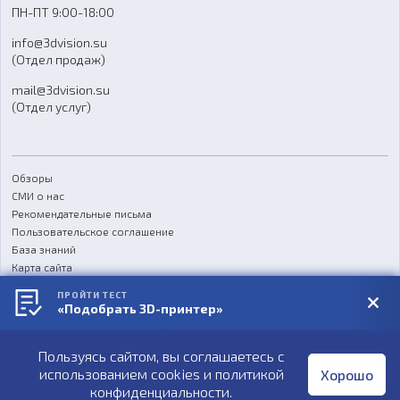
ПН-ПТ 9:00-18:00
Отзывы
info@3dvision.su
FAQ
(Отдел продаж)
mail@3dvision.su
(Отдел услуг)
Обзоры
СМИ о нас
Рекомендательные письма
Пользовательское соглашение
База знаний
Карта сайта
Реквизиты
ПРОЙТИ ТЕСТ
Согласие на обработку персональных данных
«Подобрать 3D-принтер»
Политика конфиденциальности
Пользуясь сайтом, вы соглашаетесь с
Публичная оферта
использованием cookies и
политикой
Хорошо
конфиденциальности
.