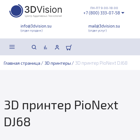
ПН-ПТ 9:00-18:00
+7 (800) 333-07-58
info@3dvision.su
mail@3dvision.su
(отдел продаж)
(отдел услуг)
/
/
3D принтер PioNext DJ68
Главная страница
3D принтеры
3D принтер PioNext
DJ68