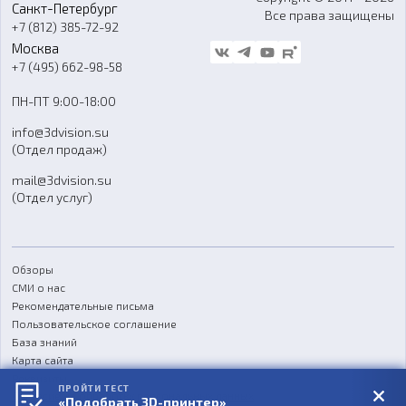
Санкт-Петербург
Все права защищены
Гос. закупки
+7 (812) 385-72-92
Стать дилером
Москва
Блог
+7 (495) 662-98-58
Доставка
ПН-ПТ 9:00-18:00
Отзывы
info@3dvision.su
FAQ
(Отдел продаж)
mail@3dvision.su
(Отдел услуг)
Обзоры
СМИ о нас
Рекомендательные письма
Пользовательское соглашение
База знаний
Карта сайта
Реквизиты
ПРОЙТИ ТЕСТ
Согласие на обработку персональных данных
«Подобрать 3D-принтер»