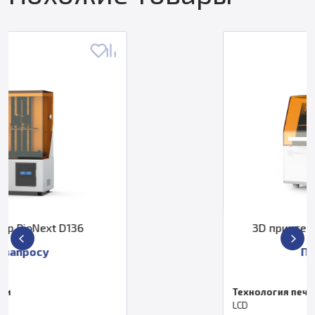
3D принтер PioNext DJ89 PLUS
По запросу
Технология печати
LCD