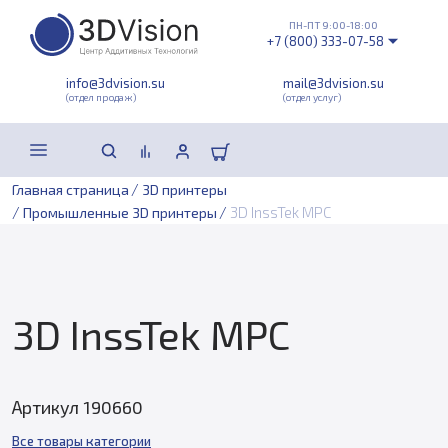
ПН-ПТ 9:00-18:00
+7 (800) 333-07-58
info@3dvision.su
mail@3dvision.su
(отдел продаж)
(отдел услуг)
/
Главная страница
3D принтеры
/
/
3D InssTek MPC
Промышленные 3D принтеры
3D InssTek MPC
Артикул 190660
Все товары категории