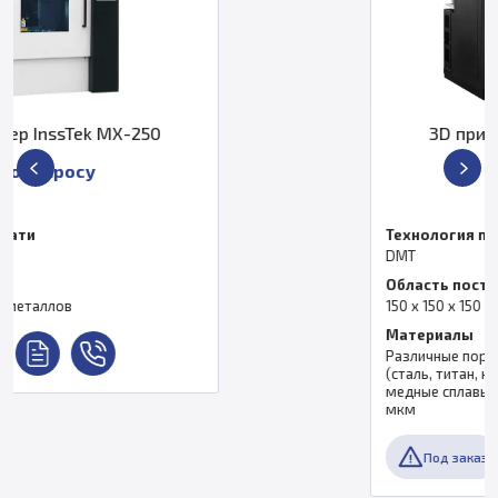
0
3D принтер InssTek MX-La
По запросу
Технология печати
DMT
Область построения
150 х 150 х 150 мм
Материалы
Различные порошковые металлы и сп
(сталь, титан, никелевые, кобальтовые
медные сплавы). Размер гранул – 45-
мкм
Под заказ