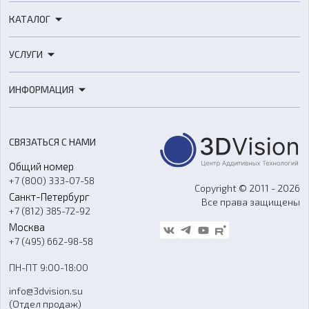
КАТАЛОГ
3D-принтеры
УСЛУГИ
3D-сканеры
3D-печать
Роботы
ИНФОРМАЦИЯ
3D-моделирование
Расходные материалы
Цены
3D-сканирование
Станки с ЧПУ
Акции
Реверс-инжиниринг
Оборудование и материалы для вакуумного литья
СВЯЗАТЬСЯ С НАМИ
Портфолио
Литье пластмасс
Аксессуары и прочее оборудование
Общий номер
О компании
Ремонт и услуги
Программное обеспечение
+7 (800) 333-07-58
Контакты
Copyright © 2011 - 2026
Санкт-Петербург
Все права защищены
Гос. закупки
+7 (812) 385-72-92
Стать дилером
Москва
Блог
+7 (495) 662-98-58
Доставка
ПН-ПТ 9:00-18:00
Отзывы
info@3dvision.su
FAQ
(Отдел продаж)