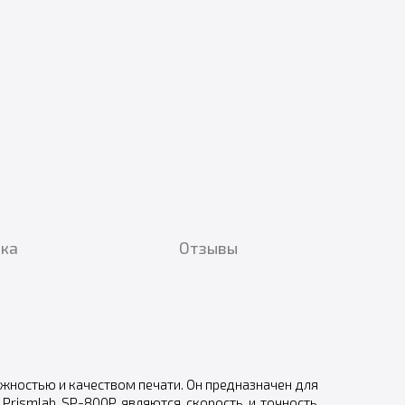
вка
Отзывы
жностью и качеством печати. Он предназначен для
 Prismlab SP-800P являются скорость и точность