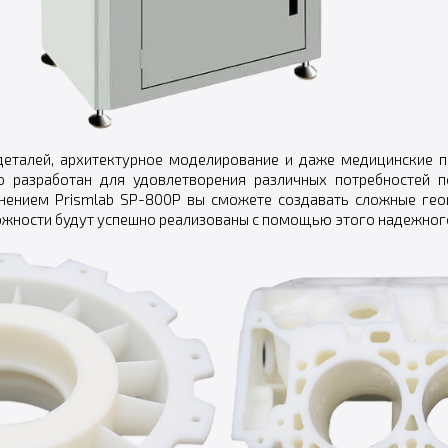
 деталей, архитектурное моделирование и даже медицинские 
но разработан для удовлетворения различных потребностей п
менением Prismlab SP-800P вы сможете создавать сложные ге
ожности будут успешно реализованы с помощью этого надежного