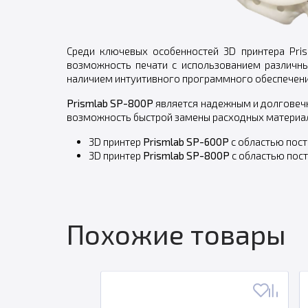
Среди ключевых особенностей 3D принтера Pri
возможность печати с использованием различны
наличием интуитивного программного обеспечения
Prismlab SP-800P
является надежным и долговечн
возможность быстрой замены расходных материало
3D принтер
Prismlab SP-600P
с областью пос
3D принтер
Prismlab SP-800P
с областью пос
Похожие товары