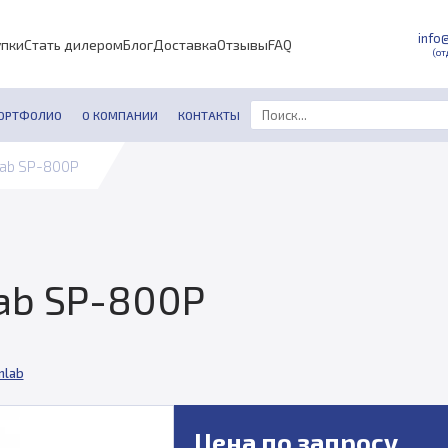
info
упки
Стать дилером
Блог
Доставка
Отзывы
FAQ
(от
ОРТФОЛИО
О КОМПАНИИ
КОНТАКТЫ
lab SP-800P
ab SP-800P
mlab
Цена по запросу