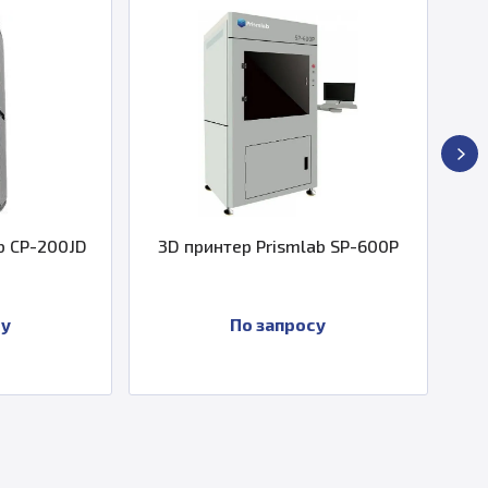
р Prismlab SP-600P
3D принтер Prismlab MP-200-
17DL
о запросу
По запросу