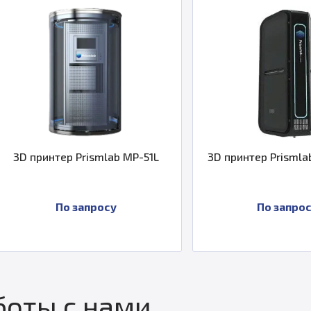
L
3D принтер Prismlab CP-200JD
3D принте
По запросу
П
оты с нами