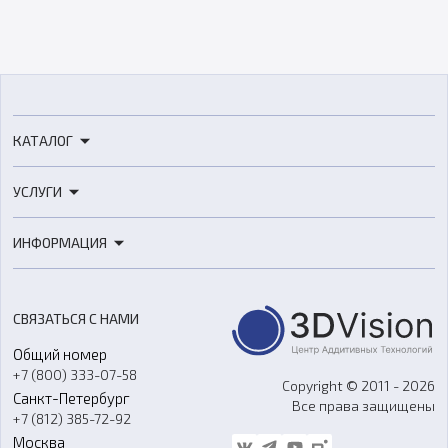
КАТАЛОГ
3D-принтеры
УСЛУГИ
3D-сканеры
3D-печать
Роботы
ИНФОРМАЦИЯ
3D-моделирование
Расходные материалы
Цены
3D-сканирование
Станки с ЧПУ
Акции
Реверс-инжиниринг
Оборудование и материалы для вакуумного литья
СВЯЗАТЬСЯ С НАМИ
Портфолио
Литье пластмасс
Аксессуары и прочее оборудование
Общий номер
О компании
Ремонт и услуги
Программное обеспечение
+7 (800) 333-07-58
Контакты
Copyright © 2011 - 2026
Санкт-Петербург
Все права защищены
Гос. закупки
+7 (812) 385-72-92
Стать дилером
Москва