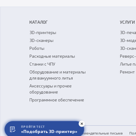
КАТАЛОГ
УСЛУГИ
3D-принтеры
3D-печа
3D-сканеры
3D-мод
Роботы
3D-ска
Расходные материалы
Реверс
Станки с ЧПУ
Литье п
Оборудование и материалы
Ремонт 
для вакуумного литья
Аксессуары и прочее
оборудование
Программное обеспечение
ПРОЙТИ ТЕСТ
«Подобрать 3D-принтер»
Обзоры
СМИ о нас
Рекомендательные письма
Пол