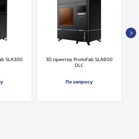
3D принтер ProtoFab SLA800
3D принтер Pro
DLC
DL
По запросу
По за