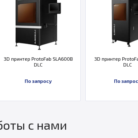
 ProtoFab SLA600B
3D принтер ProtoFab SLA300
DLC
DLC
 запросу
По запросу
оты с нами