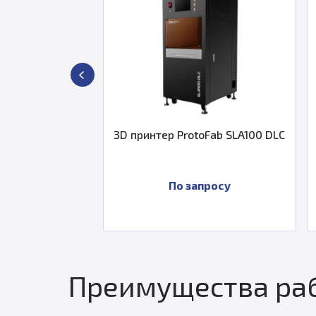
0
3D принтер ProtoFab SLA100 DLC
3D принтер
По запросу
По
Преимущества раб