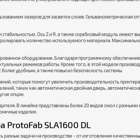
льзованием лазеров для засветки слоев. Гальванометрическая о
 стабильностью. Ось Z и R, а также скребковый модуль имеют 
тролировать количество используемого материала. Максимальна
зированное оборудование. Благодаря программному обеспечени
лектуальных режимов работы. Кроме того, в этой модели произв
 более удобным, а также повысил безопасность системы.
ений, которые помогут увеличить производительность принтера
лений, таких как автоматическая двойная дверь, автоматическ
угие опции.
ителя. В линейке представлены более 20 видов смол с разными
онечные изделия.
 ProtoFab SLA1600 DL
 разные задачи на производстве - от изготовления качественн