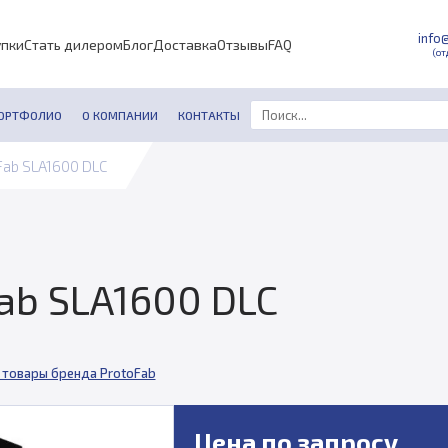
info
упки
Стать дилером
Блог
Доставка
Отзывы
FAQ
(от
ОРТФОЛИО
О КОМПАНИИ
КОНТАКТЫ
Fab SLA1600 DLC
ab SLA1600 DLC
 товары бренда ProtoFab
Цена по запросу