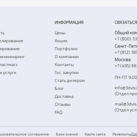
ИНФОРМАЦИЯ
СВЯЗАТЬСЯ
Общий но
ть
Цены
+7 (800) 3
елирование
Акции
Санкт-Пет
нирование
Портфолио
+7 (812) 38
-инжиниринг
О компании
Москва
ластмасс
Контакты
+7 (495) 6
и услуги
Гос. закупки
ПН-ПТ 9:00
Стать дилером
info@3dvis
Блог
(Отдел пр
Доставка
mail@3dvis
Отзывы
(Отдел усл
FAQ
Со
ьзовательское соглашение
База знаний
Карта сайта
Реквизиты