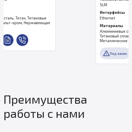
SLM
Интерфейсы
овые
Ethernet
веющая
Материалы
Алюминиевые сплавы, Никелевый сплав
Титановый сплав, Кобальт-хромовые с
Металлические порошки
Под заказ
Преимущества
работы с нами