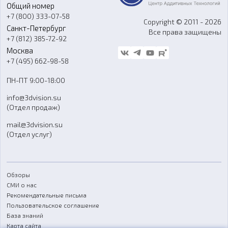
Общий номер
О компании
Ремонт и услуги
Программное обеспечение
+7 (800) 333-07-58
Контакты
Copyright © 2011 - 2026
Санкт-Петербург
Все права защищены
Гос. закупки
+7 (812) 385-72-92
Стать дилером
Москва
Блог
+7 (495) 662-98-58
Доставка
ПН-ПТ 9:00-18:00
Отзывы
info@3dvision.su
FAQ
(Отдел продаж)
mail@3dvision.su
(Отдел услуг)
Обзоры
СМИ о нас
Рекомендательные письма
Пользовательское соглашение
База знаний
Карта сайта