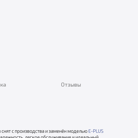
вка
Отзывы
я снят с производства и заменён моделью
E-PLUS
надежность, легкое обслуживание и идеальный