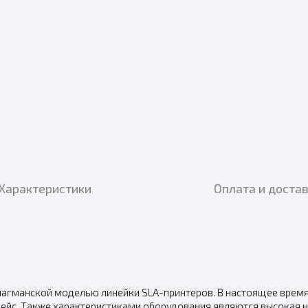
Характеристики
Оплата и доста
 флагманской моделью линейки SLA-принтеров. В настоящее врем
фейс. Также характеристиками оборудования являются высокая 