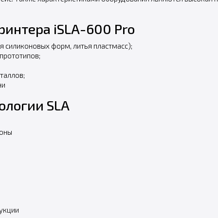
интера iSLA-600 Pro
 силиконовых форм, литья пластмасс);
прототипов;
таллов;
ни
ологии SLA
лоны
укции