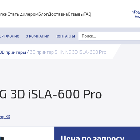
info
упки
Стать дилером
Блог
Доставка
Отзывы
FAQ
(от
ОРТФОЛИО
О КОМПАНИИ
КОНТАКТЫ
/
3D принтер SHINING 3D iSLA-600 Pro
3D принтеры
G 3D iSLA-600 Pro
ng 3D
Цена по запросу