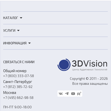
КАТАЛОГ
3D-принтеры
УСЛУГИ
3D-сканеры
3D-печать
Роботы
ИНФОРМАЦИЯ
3D-моделирование
Расходные материалы
Цены
3D-сканирование
Станки с ЧПУ
Акции
Реверс-инжиниринг
Оборудование и материалы для вакуумного литья
СВЯЗАТЬСЯ С НАМИ
Портфолио
Литье пластмасс
Аксессуары и прочее оборудование
Общий номер
О компании
Ремонт и услуги
Программное обеспечение
+7 (800) 333-07-58
Контакты
Copyright © 2011 - 2026
Санкт-Петербург
Все права защищены
Гос. закупки
+7 (812) 385-72-92
Стать дилером
Москва
Блог
+7 (495) 662-98-58
Доставка
ПН-ПТ 9:00-18:00
Отзывы