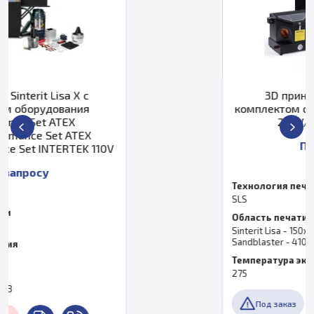
3D принтер Sinterit Lisa с
комплектом оборудования Entry Set
230V/ Entry Set 110V
По запросу
Технология печати
SLS
Область печати, мм
Sinterit Lisa - 150х200х150 мм;Sinterit
Sandblaster - 410х310х200 мм
Температура экструдера, °C
275
Под заказ