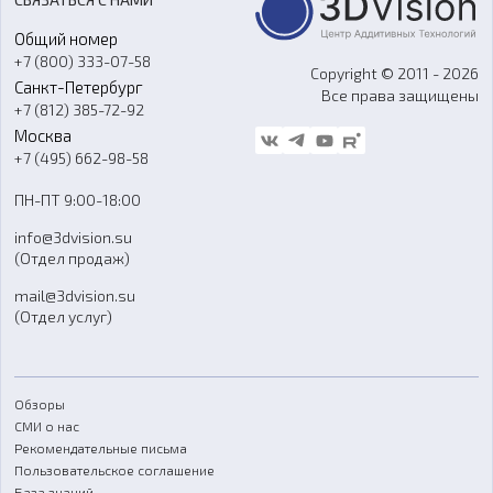
Портфолио
Литье пластмасс
Аксессуары и прочее оборудование
Общий номер
О компании
Ремонт и услуги
Программное обеспечение
+7 (800) 333-07-58
Контакты
Copyright © 2011 - 2026
Санкт-Петербург
Все права защищены
Гос. закупки
+7 (812) 385-72-92
Стать дилером
Москва
Блог
+7 (495) 662-98-58
Доставка
ПН-ПТ 9:00-18:00
Отзывы
info@3dvision.su
FAQ
(Отдел продаж)
mail@3dvision.su
(Отдел услуг)
Обзоры
СМИ о нас
Рекомендательные письма
Пользовательское соглашение
База знаний