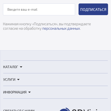
ПОДПИСАТЬСЯ
Нажимая кнопку «Подписаться», вы подтверждаете
согласие на обработку
персональных данных
.
КАТАЛОГ
3D-принтеры
УСЛУГИ
3D-сканеры
3D-печать
Роботы
ИНФОРМАЦИЯ
3D-моделирование
Расходные материалы
Цены
3D-сканирование
Станки с ЧПУ
Акции
Реверс-инжиниринг
Оборудование и материалы для вакуумного литья
СВЯЗАТЬСЯ С НАМИ