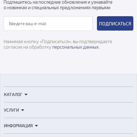
Подпишитесь на последние обновления и узнавайте
о новинках и специальных предложениях первыми
ПОДПИСАТЬСЯ
Нажимая кнопку «Подписаться», вы подтверждаете
согласие на обработку
персональных данных
.
КАТАЛОГ
3D-принтеры
УСЛУГИ
3D-сканеры
3D-печать
Роботы
ИНФОРМАЦИЯ
3D-моделирование
Расходные материалы
Цены
3D-сканирование