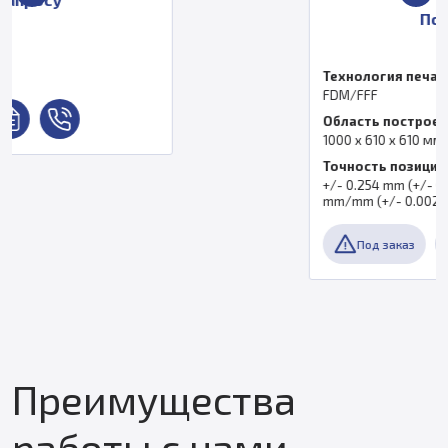
По запросу
Технология печати
FDM/FFF
Область построения
1000 x 610 x 610 мм
Точность позиционирования по оси XY
+/- 0.254 mm (+/- 0.010 in.) or +/- 0.002
mm/mm (+/- 0.002 in./in.)
Под заказ
Преимущества
работы с нами