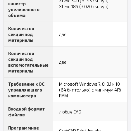
Xtend 500 (8 195 см. куб);
канистр
Xtend 184 (3 020 см. куб)
увеличенного
объема
Количество
секций под
две
материалы
Количество
секций под
две
вспомогательные
материалы
Требование к ОС
Microsoft Windows 7, 8, 8.1 и 10
управляющего
(64 бит только) с минимум 4Гб
компьютера
RAM
Входной формат
любые CAD
файлов
Программное
GrabCAD Print, Insight