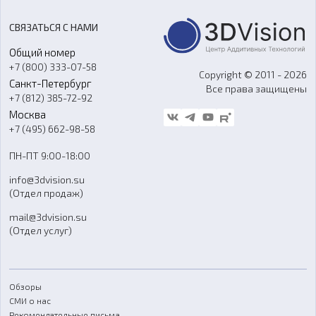
Станки с ЧПУ
Акции
Реверс-инжиниринг
Оборудование и материалы для вакуумного литья
СВЯЗАТЬСЯ С НАМИ
Портфолио
Литье пластмасс
Аксессуары и прочее оборудование
Общий номер
О компании
Ремонт и услуги
Программное обеспечение
+7 (800) 333-07-58
Контакты
Copyright © 2011 - 2026
Санкт-Петербург
Все права защищены
Гос. закупки
+7 (812) 385-72-92
Стать дилером
Москва
Блог
+7 (495) 662-98-58
Доставка
ПН-ПТ 9:00-18:00
Отзывы
info@3dvision.su
FAQ
(Отдел продаж)
mail@3dvision.su
(Отдел услуг)
Обзоры
СМИ о нас
Рекомендательные письма