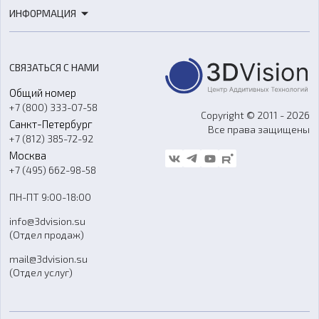
3D-печать
Роботы
ИНФОРМАЦИЯ
3D-моделирование
Расходные материалы
Цены
3D-сканирование
Станки с ЧПУ
Акции
Реверс-инжиниринг
Оборудование и материалы для вакуумного литья
СВЯЗАТЬСЯ С НАМИ
Портфолио
Литье пластмасс
Аксессуары и прочее оборудование
Общий номер
О компании
Ремонт и услуги
Программное обеспечение
+7 (800) 333-07-58
Контакты
Copyright © 2011 - 2026
Санкт-Петербург
Все права защищены
Гос. закупки
+7 (812) 385-72-92
Стать дилером
Москва
Блог
+7 (495) 662-98-58
Доставка
ПН-ПТ 9:00-18:00
Отзывы
info@3dvision.su
FAQ
(Отдел продаж)
mail@3dvision.su
(Отдел услуг)