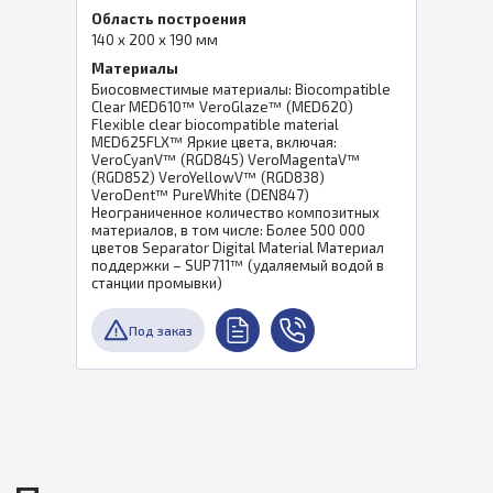
Область построения
140 x 200 x 190 мм
Материалы
Биосовместимые материалы: Biocompatible
Clear MED610™ VeroGlaze™ (MED620)
Flexible clear biocompatible material
MED625FLX™ Яркие цвета, включая:
VeroCyanV™ (RGD845) VeroMagentaV™
(RGD852) VeroYellowV™ (RGD838)
VeroDent™ PureWhite (DEN847)
Неограниченное количество композитных
материалов, в том числе: Более 500 000
цветов Separator Digital Material Материал
поддержки – SUP711™ (удаляемый водой в
станции промывки)
Под заказ