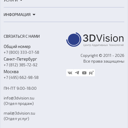
3D-сканеры
3D-печать
Роботы
ИНФОРМАЦИЯ
3D-моделирование
Расходные материалы
Цены
3D-сканирование
Станки с ЧПУ
Акции
Реверс-инжиниринг
Оборудование и материалы для вакуумного литья
СВЯЗАТЬСЯ С НАМИ
Портфолио
Литье пластмасс
Аксессуары и прочее оборудование
Общий номер
О компании
Ремонт и услуги
Программное обеспечение
+7 (800) 333-07-58
Контакты
Copyright © 2011 - 2026
Санкт-Петербург
Все права защищены
Гос. закупки
+7 (812) 385-72-92
Стать дилером
Москва
Блог
+7 (495) 662-98-58
Доставка
ПН-ПТ 9:00-18:00
Отзывы
info@3dvision.su
FAQ
(Отдел продаж)
mail@3dvision.su
(Отдел услуг)