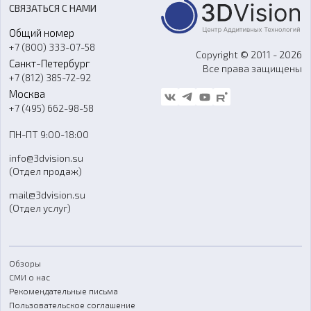
СВЯЗАТЬСЯ С НАМИ
Портфолио
Литье пластмасс
Аксессуары и прочее оборудование
Общий номер
О компании
Ремонт и услуги
Программное обеспечение
+7 (800) 333-07-58
Контакты
Copyright © 2011 - 2026
Санкт-Петербург
Все права защищены
Гос. закупки
+7 (812) 385-72-92
Стать дилером
Москва
Блог
+7 (495) 662-98-58
Доставка
ПН-ПТ 9:00-18:00
Отзывы
info@3dvision.su
FAQ
(Отдел продаж)
mail@3dvision.su
(Отдел услуг)
Обзоры
СМИ о нас
Рекомендательные письма
Пользовательское соглашение