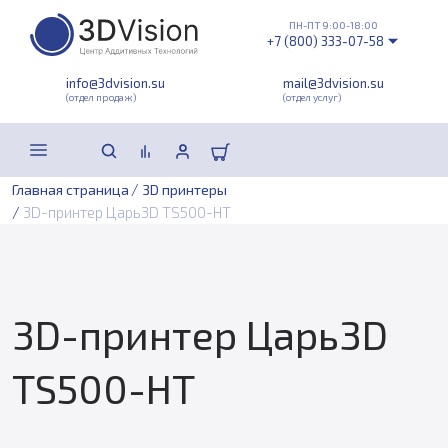
ПН-ПТ 9:00-18:00
+7 (800) 333-07-58
info@3dvision.su
mail@3dvision.su
(отдел продаж)
(отдел услуг)
/
Главная страница
3D принтеры
/
3D-принтер Царь3D TS500-HT
3D-принтер Царь3D
TS500-HT