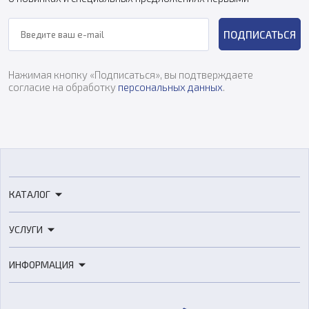
ПОДПИСАТЬСЯ
Нажимая кнопку «Подписаться», вы подтверждаете
согласие на обработку
персональных данных
.
КАТАЛОГ
3D-принтеры
УСЛУГИ
3D-сканеры
3D-печать
Роботы
ИНФОРМАЦИЯ
3D-моделирование
Расходные материалы
Цены
3D-сканирование
Станки с ЧПУ
Акции
Реверс-инжиниринг
Оборудование и материалы для вакуумного литья