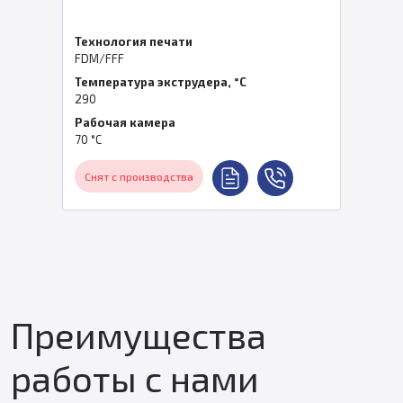
печати
Технология п
FDM/FFF
экструдера, °C
Температура 
450
ера
Рабочая кам
210°С
водства
Снят с произ
Преимущества
работы с нами