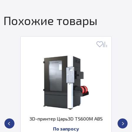
Похожие товары
ер Царь3D TS600M ABS
3D-принт
По запросу