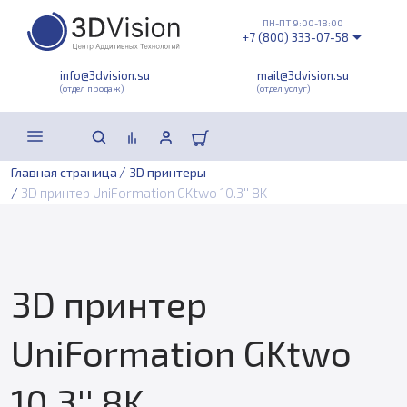
ПН-ПТ 9:00-18:00
+7 (800) 333-07-58
info@3dvision.su
mail@3dvision.su
(отдел продаж)
(отдел услуг)
/
Главная страница
3D принтеры
/
3D принтер UniFormation GKtwo 10.3'' 8K
3D принтер
UniFormation GKtwo
10.3'' 8K