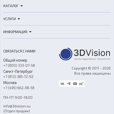
КАТАЛОГ
3D-принтеры
УСЛУГИ
3D-сканеры
3D-печать
Роботы
ИНФОРМАЦИЯ
3D-моделирование
Расходные материалы
Цены
3D-сканирование
Станки с ЧПУ
Акции
Реверс-инжиниринг
Оборудование и материалы для вакуумного литья
СВЯЗАТЬСЯ С НАМИ
Портфолио
Литье пластмасс
Аксессуары и прочее оборудование
Общий номер
О компании
Ремонт и услуги
Программное обеспечение
+7 (800) 333-07-58
Контакты
Copyright © 2011 - 2026
Санкт-Петербург
Все права защищены
Гос. закупки
+7 (812) 385-72-92
Стать дилером
Москва
Блог
+7 (495) 662-98-58
Доставка
ПН-ПТ 9:00-18:00
Отзывы
info@3dvision.su
FAQ
(Отдел продаж)