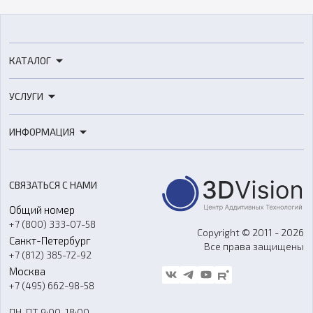
КАТАЛОГ
3D-принтеры
УСЛУГИ
3D-сканеры
3D-печать
Роботы
ИНФОРМАЦИЯ
3D-моделирование
Расходные материалы
Цены
3D-сканирование
Станки с ЧПУ
Акции
Реверс-инжиниринг
Оборудование и материалы для вакуумного литья
СВЯЗАТЬСЯ С НАМИ
Портфолио
Литье пластмасс
Аксессуары и прочее оборудование
Общий номер
О компании
Ремонт и услуги
Программное обеспечение
+7 (800) 333-07-58
Контакты
Copyright © 2011 - 2026
Санкт-Петербург
Все права защищены
Гос. закупки
+7 (812) 385-72-92
Стать дилером
Москва
Блог
+7 (495) 662-98-58
Доставка
ПН-ПТ 9:00-18:00