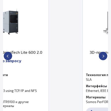
 2.0
3D-принтер UnionTech RSPro 2
По запросу
Технология печати
SLA
Интерфейсы
S
Ethernet, IEEE 802.3 using TCP/IP and NFS
Материалы
Somos PerFORM, UTR9100