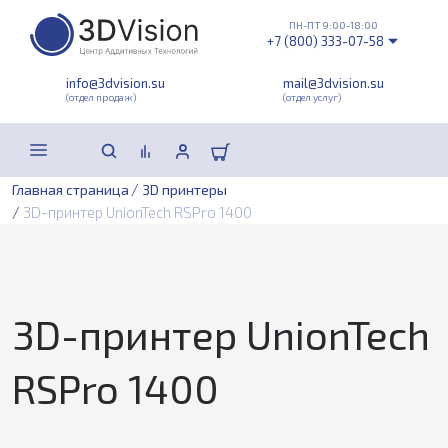
ПН-ПТ 9:00-18:00
+7 (800) 333-07-58
info@3dvision.su
mail@3dvision.su
(отдел продаж)
(отдел услуг)
/
Главная страница
3D принтеры
/
3D-принтер UnionTech RSPro 1400
3D-принтер UnionTech
RSPro 1400