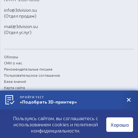
Отзывы
info@3dvision.su
FAQ
(Отдел продаж)
mail@3dvision.su
(Отдел услуг)
Обзоры
СМИ о нас
Рекомендательные письма
Пользовательское соглашение
База знаний
Карта сайта
Реквизиты
ПРОЙТИ ТЕСТ
Согласие на обработку персональных данных
«Подобрать 3D-принтер»
Политика конфиденциальности
Пользуясь сайтом, вы соглашаетесь с
Публичная оферта
использованием cookies и
политикой
Хорошо
конфиденциальности
.