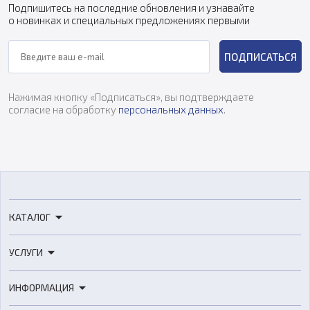
Подпишитесь на последние обновления и узнавайте
о новинках и специальных предложениях первыми
ПОДПИСАТЬСЯ
Нажимая кнопку «Подписаться», вы подтверждаете
согласие на обработку
персональных данных
.
КАТАЛОГ
3D-принтеры
УСЛУГИ
3D-сканеры
3D-печать
Роботы
ИНФОРМАЦИЯ
3D-моделирование
Расходные материалы