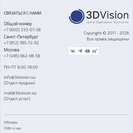
Цены
3D-сканирование
Станки с ЧПУ
Акции
Реверс-инжиниринг
Оборудование и материалы для вакуумного литья
СВЯЗАТЬСЯ С НАМИ
Портфолио
Литье пластмасс
Аксессуары и прочее оборудование
Общий номер
О компании
Ремонт и услуги
Программное обеспечение
+7 (800) 333-07-58
Контакты
Copyright © 2011 - 2026
Санкт-Петербург
Все права защищены
Гос. закупки
+7 (812) 385-72-92
Стать дилером
Москва
Блог
+7 (495) 662-98-58
Доставка
ПН-ПТ 9:00-18:00
Отзывы
info@3dvision.su
FAQ
(Отдел продаж)
mail@3dvision.su
(Отдел услуг)
Обзоры
СМИ о нас