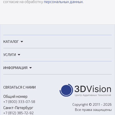
согласие на обработку
персональных данных
.
КАТАЛОГ
3D-принтеры
УСЛУГИ
3D-сканеры
3D-печать
Роботы
ИНФОРМАЦИЯ
3D-моделирование
Расходные материалы
Цены
3D-сканирование
Станки с ЧПУ
Акции
Реверс-инжиниринг
Оборудование и материалы для вакуумного литья
СВЯЗАТЬСЯ С НАМИ
Портфолио
Литье пластмасс
Аксессуары и прочее оборудование
Общий номер
О компании
Ремонт и услуги
Программное обеспечение
+7 (800) 333-07-58
Контакты
Copyright © 2011 - 2026
Санкт-Петербург
Все права защищены
Гос. закупки
+7 (812) 385-72-92