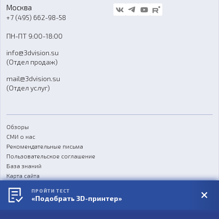
Стать дилером
Москва
Блог
+7 (495) 662-98-58
Доставка
ПН-ПТ 9:00-18:00
Отзывы
info@3dvision.su
FAQ
(Отдел продаж)
mail@3dvision.su
(Отдел услуг)
Обзоры
СМИ о нас
Рекомендательные письма
Пользовательское соглашение
База знаний
Карта сайта
Реквизиты
ПРОЙТИ ТЕСТ
Согласие на обработку персональных данных
«Подобрать 3D-принтер»
Политика конфиденциальности