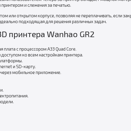
принтером и слежения за печатью.
рытом или открытом корпусе, позволяя не переплачивать, если з
 идеально подходящая для решения различных задач.
3D принтера Wanhao GR2
я плата с процессором A33 Quad Core.
м доступом ко всем настройкам принтера.
платформы.
ernet и SD-карту.
 через мобильное приложение.
и.
ектропитания.
модели.