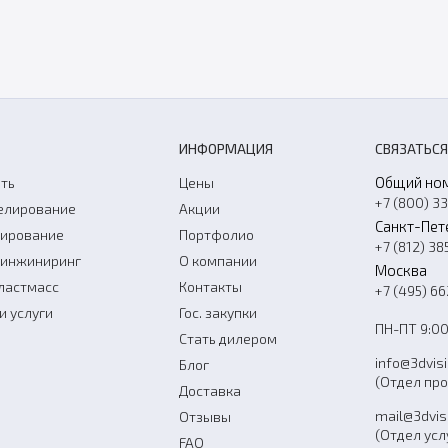
ИНФОРМАЦИЯ
СВЯЗАТЬСЯ
Общий но
ть
Цены
+7 (800) 3
елирование
Акции
Санкт-Пет
нирование
Портфолио
+7 (812) 38
-инжиниринг
О компании
Москва
ластмасс
Контакты
+7 (495) 6
и услуги
Гос. закупки
ПН-ПТ 9:00
Стать дилером
info@3dvis
Блог
(Отдел пр
Доставка
mail@3dvis
Отзывы
(Отдел усл
FAQ