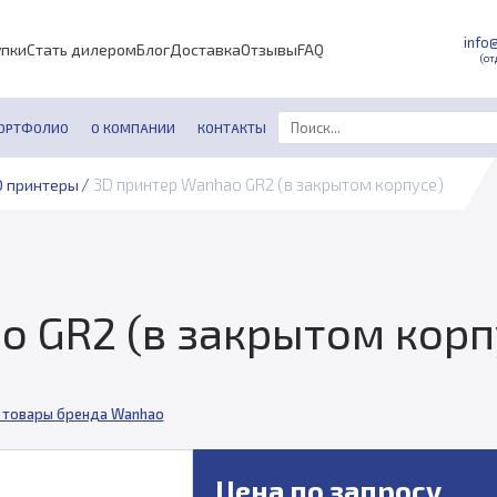
info
упки
Стать дилером
Блог
Доставка
Отзывы
FAQ
(от
ОРТФОЛИО
О КОМПАНИИ
КОНТАКТЫ
/
3D принтер Wanhao GR2 (в закрытом корпусе)
 принтеры
o GR2 (в закрытом корп
 товары бренда Wanhao
Цена по запросу