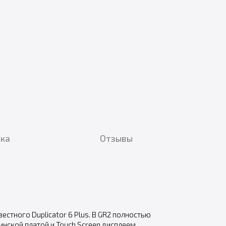
вка
Отзывы
стного Duplicator 6 Plus. В GR2 полностью
нской платой и Touch Screen дисплеем.