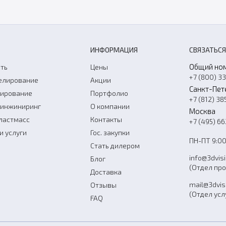
ИНФОРМАЦИЯ
СВЯЗАТЬСЯ
Общий но
ть
Цены
+7 (800) 3
елирование
Акции
Санкт-Пет
нирование
Портфолио
+7 (812) 38
-инжиниринг
О компании
Москва
ластмасс
Контакты
+7 (495) 6
и услуги
Гос. закупки
ПН-ПТ 9:00
Стать дилером
info@3dvis
Блог
(Отдел пр
Доставка
mail@3dvis
Отзывы
(Отдел усл
FAQ