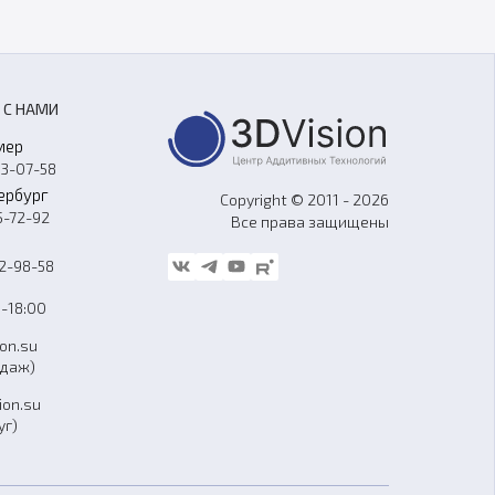
 С НАМИ
мер
33-07-58
ербург
Copyright © 2011 - 2026
5-72-92
Все права защищены
62-98-58
-18:00
ion.su
одаж)
ion.su
уг)