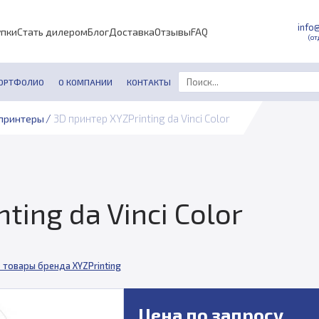
info
упки
Стать дилером
Блог
Доставка
Отзывы
FAQ
(от
ОРТФОЛИО
О КОМПАНИИ
КОНТАКТЫ
/
3D принтер XYZPrinting da Vinci Color
принтеры
ting da Vinci Color
 товары бренда XYZPrinting
Цена по запросу