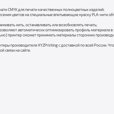
ечати CMYK для печати качественных полноцветных изделий;
есения цветов на специальные впитывающие краску PLA-нити объ
еживать нить, останавливать или возобновлять печать;
позволяют автоматически оптимизировать профиль материала в з
льно) принтер сможет принимать материалы сторонних производи
еры производителя XYZPrinting с доставкой по всей России. Чт
й связи на сайте.