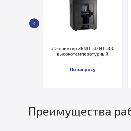
 станция
3D-принтер ZENIT 3D HT 300
3D-п
аботки и
высокотемпературный
N
IT HT 3-
т)
По запросу
Преимущества раб