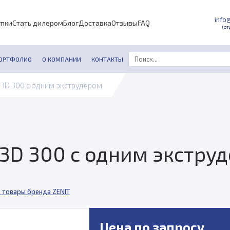
info
упки
Стать дилером
Блог
Доставка
Отзывы
FAQ
(от
ОРТФОЛИО
О КОМПАНИИ
КОНТАКТЫ
 3D 300 с одним экструдером
 3D 300 с одним экстру
 товары бренда ZENIT
Цена по запросу