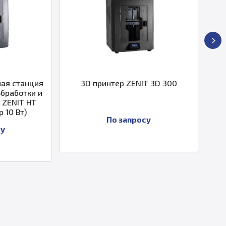
анция
3D принтер ZENIT 3D 300
3D-пр
тки и
 HT
)
По запросу