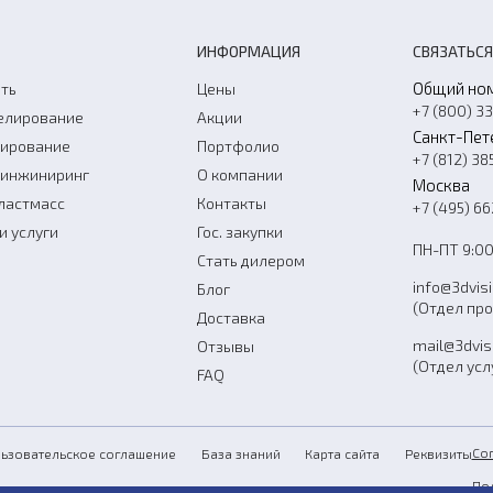
ИНФОРМАЦИЯ
СВЯЗАТЬСЯ
Общий но
ть
Цены
+7 (800) 3
елирование
Акции
Санкт-Пет
нирование
Портфолио
+7 (812) 38
-инжиниринг
О компании
Москва
ластмасс
Контакты
+7 (495) 6
и услуги
Гос. закупки
ПН-ПТ 9:00
Стать дилером
info@3dvis
Блог
(Отдел пр
Доставка
mail@3dvis
Отзывы
(Отдел усл
FAQ
Со
ьзовательское соглашение
База знаний
Карта сайта
Реквизиты
По