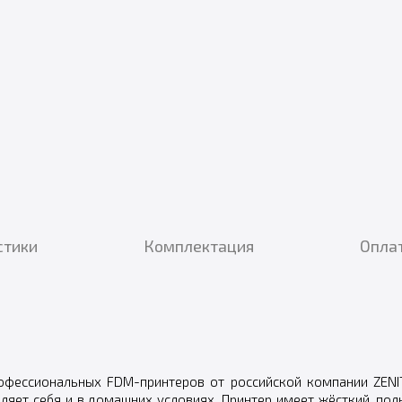
стики
Комплектация
Оплат
рофессиональных
FDM-принтеров
от российской компании ZENIT
вляет себя и в домашних условиях. Принтер имеет жёсткий, по