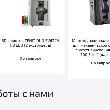
ринтер ZENIT DUO SWITCH
Многофункциональная ст
B EDU (2 экструдера)
для механической обрабо
прототипирования ZENIT
300 3-in-1 (лазер 10 Вт
По запросу
По запросу
оты с нами