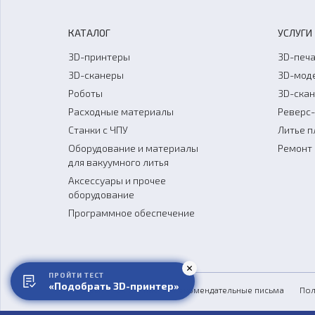
КАТАЛОГ
УСЛУГИ
3D-принтеры
3D-печа
3D-сканеры
3D-мод
Роботы
3D-ска
Расходные материалы
Реверс
Станки с ЧПУ
Литье п
Оборудование и материалы
Ремонт 
для вакуумного литья
Аксессуары и прочее
оборудование
Программное обеспечение
ПРОЙТИ ТЕСТ
«Подобрать 3D-принтер»
Обзоры
СМИ о нас
Рекомендательные письма
Пол