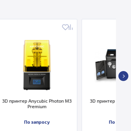
bic Photon M3
3D принтер HP Jet Fusion 580
ium
росу
По запросу