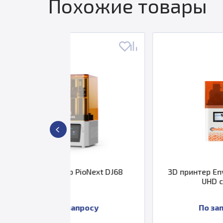
Похожие товары
р PioNext DJ68
3D принтер EnvisionTEC Vida
UHD cDLM
запросу
По запросу