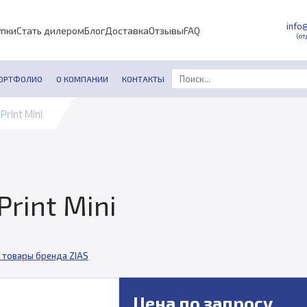
info
упки
Стать дилером
Блог
Доставка
Отзывы
FAQ
(от
ОРТФОЛИО
О КОМПАНИИ
КОНТАКТЫ
rint Mini
rint Mini
 товары бренда ZIAS
Цена по запросу