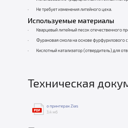
· Не требует изменения литейного цеха.
Используемые материалы
· Кварцевый литейный песок отечественного пр
· Фурановая смола на основе фурфурилового спи
· Кислотный катализатор (отвердитель) для от
Техническая доку
о принтерах Zias
3,4 мб