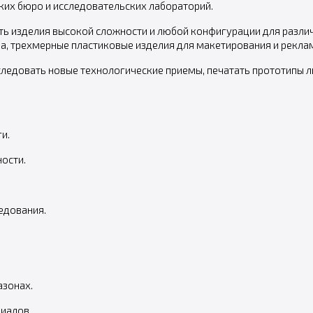
ких бюро и исследовательских лабораторий.
ть изделия высокой сложности и любой конфигурации для разли
, трехмерные пластиковые изделия для макетирования и рекла
ледовать новые технологические приемы, печатать прототипы л
и.
ости.
едования.
зонах.
иалов.