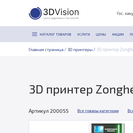
Гос. зак
КАТАЛОГ ТОВАРОВ
УСЛУГИ
ЦЕНЫ
АКЦИИ
П
/
/
3D принтер Zongh
Главная страница
3D принтеры
3D принтер Zongh
Артикул 200055
Все товары категории
Вс