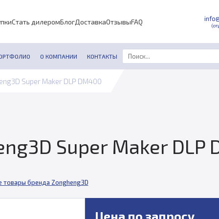
info
упки
Стать дилером
Блог
Доставка
Отзывы
FAQ
(от
ОРТФОЛИО
О КОМПАНИИ
КОНТАКТЫ
eng3D Super Maker DLP DM400
eng3D Super Maker DLP
е товары бренда Zongheng3D
Цена по запросу