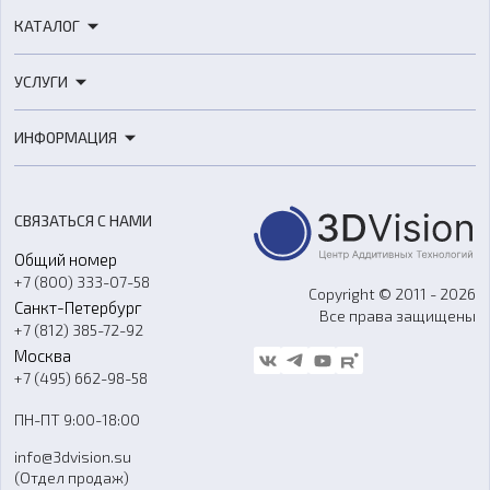
КАТАЛОГ
3D-принтеры
УСЛУГИ
3D-сканеры
3D-печать
Роботы
ИНФОРМАЦИЯ
3D-моделирование
Расходные материалы
Цены
3D-сканирование
Станки с ЧПУ
Акции
Реверс-инжиниринг
Оборудование и материалы для вакуумного литья
СВЯЗАТЬСЯ С НАМИ
Портфолио
Литье пластмасс
Аксессуары и прочее оборудование
Общий номер
О компании
Ремонт и услуги
Программное обеспечение
+7 (800) 333-07-58
Контакты
Copyright © 2011 - 2026
Санкт-Петербург
Все права защищены
Гос. закупки
+7 (812) 385-72-92
Стать дилером
Москва
Блог
+7 (495) 662-98-58
Доставка
ПН-ПТ 9:00-18:00
Отзывы
info@3dvision.su
FAQ
(Отдел продаж)