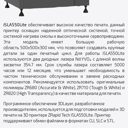
iSLA550Lite
обеспечивает высокое качество печати, данный
принтер оснащен надежной оптической системой, точной
системой нагрева смолы и высокоточными сервоприводами.
Эта модель имеет большую рабочую
область 500х500х300 мм, что позволяет создавать крупные
детали за один печатный цикл. Для работы iSLA550Lite
используются два диодных лазера Nd:YVO₄ с длиной волны
засветки 354.7 нм. Срок службы лазера составляет 5000
часов или 12 месяцев, что уменьшает необходимость в
частом техническом обслуживании и замене расходных
компонентов. Рекомендуется использовать оригинальные
полимеры ZR680 (Accurate & White), ZR710 (Tough & White) и
ZR820 (High Transparency) в качестве материала для печати.
Программное обеспечение 3DLayer, разработанное
производителем, используется для подготовки моделей к 3D
печати на 3D принтере ZRapid Tech iSLA550Lite. Принтер
поддерживает обмен файлами в форматах CLI, SLC и STL.