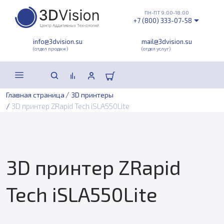
ПН-ПТ 9:00-18:00
+7 (800) 333-07-58
info@3dvision.su
mail@3dvision.su
(отдел продаж)
(отдел услуг)
/
Главная страница
3D принтеры
/
3D принтер ZRapid Tech iSLA550Lite
3D принтер ZRapid
Tech iSLA550Lite