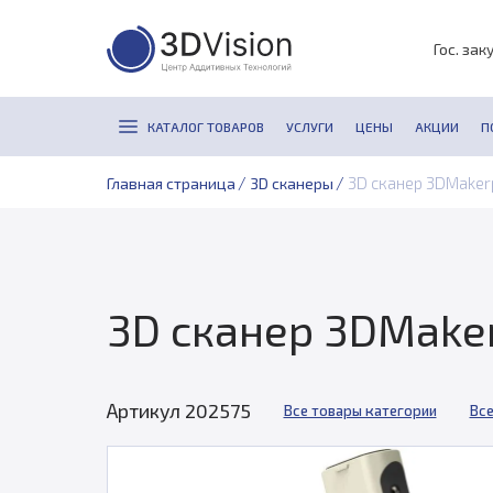
Гос. зак
КАТАЛОГ ТОВАРОВ
УСЛУГИ
ЦЕНЫ
АКЦИИ
П
/
/
3D сканер 3DMaker
Главная страница
3D сканеры
3D сканер 3DMaker
Артикул 202575
Все товары категории
Все