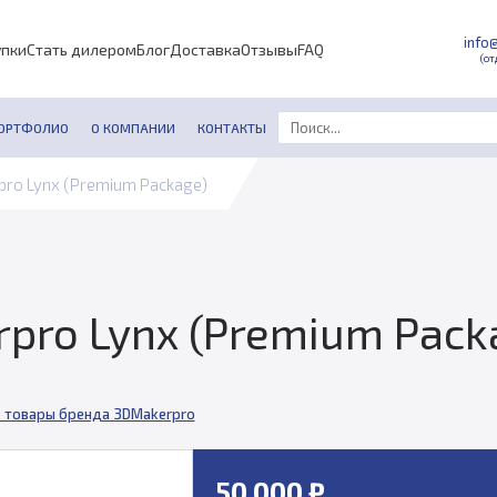
info
упки
Стать дилером
Блог
Доставка
Отзывы
FAQ
(от
ОРТФОЛИО
О КОМПАНИИ
КОНТАКТЫ
pro Lynx (Premium Package)
pro Lynx (Premium Pack
 товары бренда 3DMakerpro
50 000 ₽