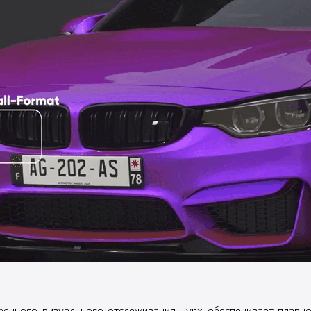
енного визуального отслеживания, Lynx обеспечивает плавн