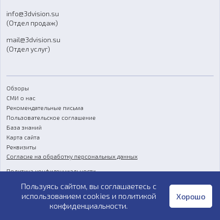
Отзывы
info@3dvision.su
FAQ
(Отдел продаж)
mail@3dvision.su
(Отдел услуг)
Обзоры
СМИ о нас
Рекомендательные письма
Пользовательское соглашение
База знаний
Карта сайта
Реквизиты
Согласие на обработку персональных данных
Политика конфиденциальности
Пользуясь сайтом, вы соглашаетесь с
Публичная оферта
использованием cookies и
политикой
Хорошо
конфиденциальности
.