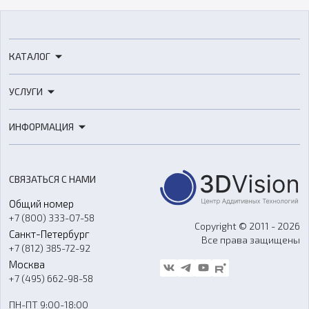
КАТАЛОГ
3D-принтеры
УСЛУГИ
3D-сканеры
3D-печать
Роботы
ИНФОРМАЦИЯ
3D-моделирование
Расходные материалы
Цены
3D-сканирование
Станки с ЧПУ
Акции
Реверс-инжиниринг
Оборудование и материалы для вакуумного литья
СВЯЗАТЬСЯ С НАМИ
Портфолио
Литье пластмасс
Аксессуары и прочее оборудование
Общий номер
О компании
Ремонт и услуги
Программное обеспечение
+7 (800) 333-07-58
Контакты
Copyright © 2011 - 2026
Санкт-Петербург
Все права защищены
Гос. закупки
+7 (812) 385-72-92
Стать дилером
Москва
Блог
+7 (495) 662-98-58
Доставка
ПН-ПТ 9:00-18:00