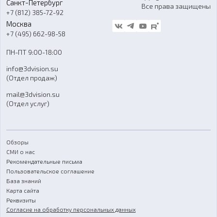
Санкт-Петербург
Все права защищены
Гос. закупки
+7 (812) 385-72-92
Стать дилером
Москва
Блог
+7 (495) 662-98-58
Доставка
ПН-ПТ 9:00-18:00
Отзывы
info@3dvision.su
FAQ
(Отдел продаж)
mail@3dvision.su
(Отдел услуг)
Обзоры
СМИ о нас
Рекомендательные письма
Пользовательское соглашение
База знаний
Карта сайта
Реквизиты
Согласие на обработку персональных данных