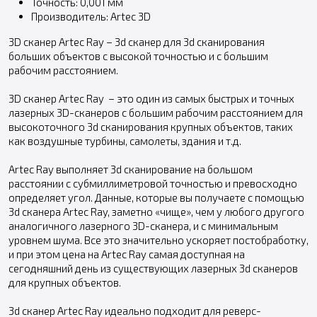
Точность: 0,001 мм
Производитель: Artec 3D
3D сканер Artec Ray – 3d сканер для 3d сканирования
больших объектов с высокой точностью и с большим
рабочим расстоянием.
3D сканер Artec Ray – это один из самых быстрых и точных
лазерных 3D-сканеров с большим рабочим расстоянием для
высокоточного 3d сканирования крупных объектов, таких
как воздушные турбины, самолеты, здания и т.д.
Artec Ray выполняет 3d сканирование на большом
расстоянии с субмиллиметровой точностью и превосходно
определяет угол. Данные, которые вы получаете с помощью
3d сканера Artec Ray, заметно «чище», чем у любого другого
аналогичного лазерного 3D-сканера, и с минимальным
уровнем шума. Все это значительно ускоряет постобработку,
и при этом цена на Artec Ray самая доступная на
сегодняшний день из существующих лазерных 3d cканеров
для крупных объектов.
3d сканер Artec Ray идеально подходит для реверс-