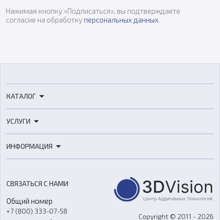
Нажимая кнопку «Подписаться», вы подтверждаете
согласие на обработку
персональных данных
.
КАТАЛОГ
3D-принтеры
УСЛУГИ
3D-сканеры
3D-печать
Роботы
ИНФОРМАЦИЯ
3D-моделирование
Расходные материалы
Цены
3D-сканирование
Станки с ЧПУ
Акции
Реверс-инжиниринг
Оборудование и материалы для вакуумного литья
СВЯЗАТЬСЯ С НАМИ
Портфолио
Литье пластмасс
Аксессуары и прочее оборудование
Общий номер
О компании
Ремонт и услуги
Программное обеспечение
+7 (800) 333-07-58
Контакты
Copyright © 2011 - 2026