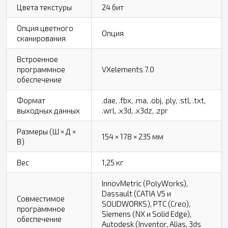
Цвета текстуры
24 бит
Опция цветного
Опция
сканирования
Встроенное
программное
VXelements 7.0
обеспечение
Формат
.dae, .fbx, .ma, .obj, .ply, .stl, .txt,
выходных данных
.wrl, .x3d, .x3dz, .zpr
Размеры (Ш × Д ×
154 × 178 × 235 мм
В)
Вес
1,25 кг
InnovMetric (PolyWorks),
Dassault (CATIA V5 и
Совместимое
SOLIDWORKS), PTC (Creo),
программное
Siemens (NX и Solid Edge),
обеспечение
Autodesk (Inventor, Alias, 3ds