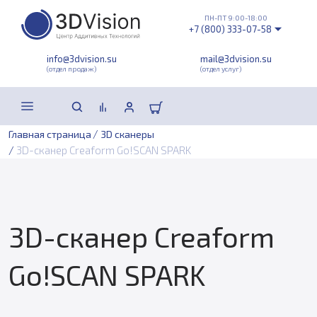
ПН-ПТ 9:00-18:00
+7 (800) 333-07-58
info@3dvision.su
mail@3dvision.su
(отдел продаж)
(отдел услуг)
/
Главная страница
3D сканеры
/
3D-сканер Creaform Go!SCAN SPARK
3D-сканер Creaform
Go!SCAN SPARK