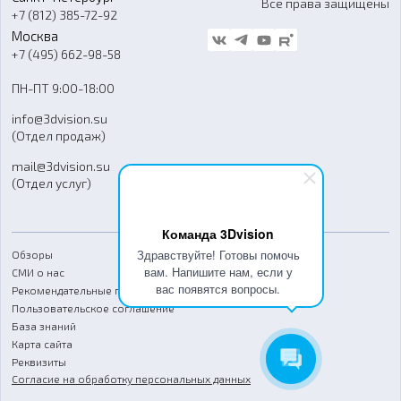
Все права защищены
Гос. закупки
+7 (812) 385-72-92
Стать дилером
Москва
Блог
+7 (495) 662-98-58
Доставка
ПН-ПТ 9:00-18:00
Отзывы
info@3dvision.su
FAQ
(Отдел продаж)
mail@3dvision.su
(Отдел услуг)
Команда 3Dvision
Здравствуйте! Готовы помочь
Обзоры
вам. Напишите нам, если у
СМИ о нас
вас появятся вопросы.
Рекомендательные письма
Пользовательское соглашение
База знаний
Карта сайта
Реквизиты
Согласие на обработку персональных данных