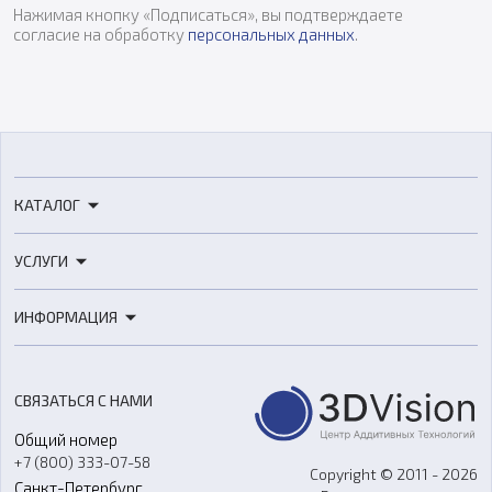
Нажимая кнопку «Подписаться», вы подтверждаете
согласие на обработку
персональных данных
.
КАТАЛОГ
3D-принтеры
УСЛУГИ
3D-сканеры
3D-печать
Роботы
ИНФОРМАЦИЯ
3D-моделирование
Расходные материалы
Цены
3D-сканирование
Станки с ЧПУ
Акции
Реверс-инжиниринг
Оборудование и материалы для вакуумного литья
СВЯЗАТЬСЯ С НАМИ
Портфолио
Литье пластмасс
Аксессуары и прочее оборудование
Общий номер
О компании
Ремонт и услуги
Программное обеспечение
+7 (800) 333-07-58
Контакты
Copyright © 2011 - 2026
Санкт-Петербург