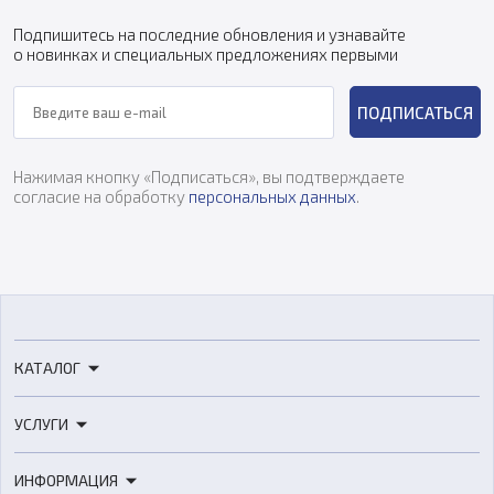
Подпишитесь на последние обновления и узнавайте
о новинках и специальных предложениях первыми
ПОДПИСАТЬСЯ
Нажимая кнопку «Подписаться», вы подтверждаете
согласие на обработку
персональных данных
.
КАТАЛОГ
3D-принтеры
УСЛУГИ
3D-сканеры
3D-печать
Роботы
ИНФОРМАЦИЯ
3D-моделирование
Расходные материалы