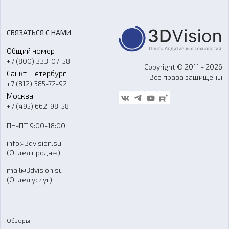
Цены
3D-сканирование
Станки с ЧПУ
Акции
Реверс-инжиниринг
Оборудование и материалы для вакуумного литья
СВЯЗАТЬСЯ С НАМИ
Портфолио
Литье пластмасс
Аксессуары и прочее оборудование
Общий номер
О компании
Ремонт и услуги
Программное обеспечение
+7 (800) 333-07-58
Контакты
Copyright © 2011 - 2026
Санкт-Петербург
Все права защищены
Гос. закупки
+7 (812) 385-72-92
Стать дилером
Москва
Блог
+7 (495) 662-98-58
Доставка
ПН-ПТ 9:00-18:00
Отзывы
info@3dvision.su
FAQ
(Отдел продаж)
mail@3dvision.su
(Отдел услуг)
Обзоры